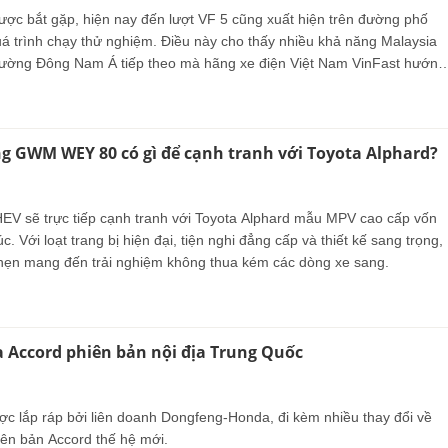
ược bắt gặp, hiện nay đến lượt VF 5 cũng xuất hiện trên đường phố
uá trình chạy thử nghiệm. Điều này cho thấy nhiều khả năng Malaysia
 trường Đông Nam Á tiếp theo mà hãng xe điện Việt Nam VinFast hướng
g GWM WEY 80 có gì để cạnh tranh với Toyota Alphard?
ực tiếp cạnh tranh với Toyota Alphard mẫu MPV cao cấp vốn
c. Với loạt trang bị hiện đại, tiện nghi đẳng cấp và thiết kế sang trọng,
hẹn mang đến trải nghiệm không thua kém các dòng xe sang.
a Accord phiên bản nội địa Trung Quốc
ợc lắp ráp bởi liên doanh Dongfeng-Honda, đi kèm nhiều thay đổi về
hiên bản Accord thế hệ mới.