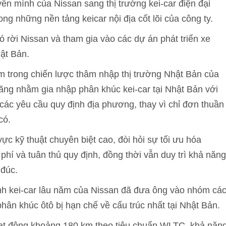
n mình của Nissan sang thị trường kei-car điện đại
ng những nền tảng keicar nội địa cốt lõi của công ty.
 rời Nissan và tham gia vào các dự án phát triển xe
ật Bản.
m trong chiến lược thâm nhập thị trường Nhật Bản của
ãng nhằm gia nhập phân khúc kei-car tại Nhật Bản với
các yêu cầu quy định địa phương, thay vì chỉ đơn thuần
có.
 vực kỹ thuật chuyên biệt cao, đòi hỏi sự tối ưu hóa
phí và tuân thủ quy định, đồng thời vẫn duy trì khả năng
 đúc.
nh kei-car lâu năm của Nissan đã đưa ông vào nhóm cá
hân khúc ôtô bị hạn chế về cấu trúc nhất tại Nhật Bản.
oạt động khoảng 180 km theo tiêu chuẩn WLTC, khả năn