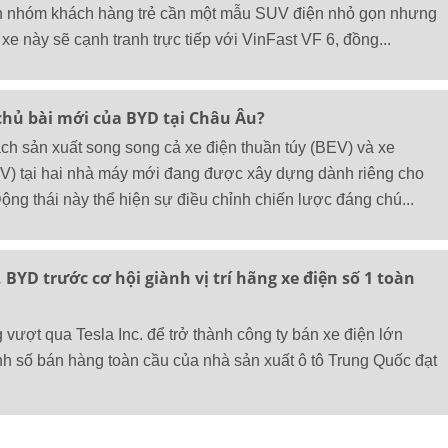
 nhóm khách hàng trẻ cần một mẫu SUV điện nhỏ gọn nhưng
e này sẽ cạnh tranh trực tiếp với VinFast VF 6, đồng...
 chủ bài mới của BYD tại Châu Âu?
h sản xuất song song cả xe điện thuần túy (BEV) và xe
EV) tại hai nhà máy mới đang được xây dựng dành riêng cho
ộng thái này thể hiện sự điều chỉnh chiến lược đáng chú...
 BYD trước cơ hội giành vị trí hãng xe điện số 1 toàn
vượt qua Tesla Inc. để trở thành công ty bán xe điện lớn
anh số bán hàng toàn cầu của nhà sản xuất ô tô Trung Quốc đạt