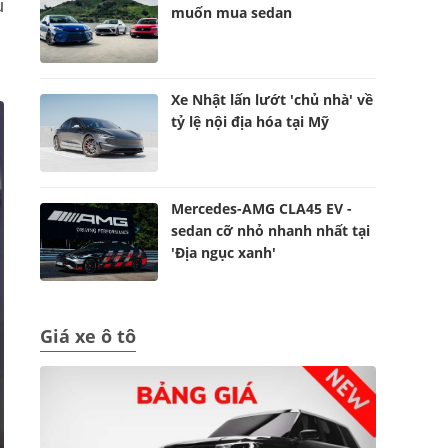
u
muốn mua sedan
Xe Nhật lấn lướt 'chủ nhà' về
tỷ lệ nội địa hóa tại Mỹ
Mercedes-AMG CLA45 EV -
sedan cỡ nhỏ nhanh nhất tại
'Địa ngục xanh'
Giá xe ô tô