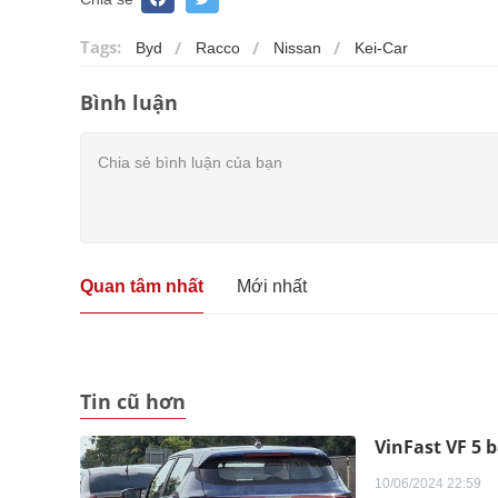
Tags:
Byd
Racco
Nissan
Kei-Car
Bình luận
Quan tâm nhất
Mới nhất
Tin cũ hơn
VinFast VF 5 
10/06/2024 22:59