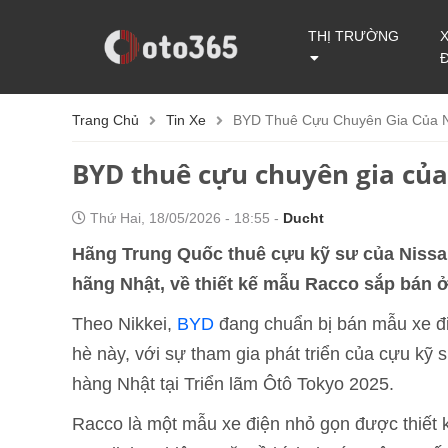
THỊ TRƯỜNG
Trang Chủ
Tin Xe
BYD Thuê Cựu Chuyên Gia Của N
BYD thuê cựu chuyên gia của
Thứ Hai, 18/05/2026 - 18:55 -
Ducht
Hãng Trung Quốc thuê cựu kỹ sư của Nissan,
hãng Nhật, về thiết kế mẫu Racco sắp bán ở
Theo Nikkei,
BYD
đang chuẩn bị bán mẫu xe đi
hè này, với sự tham gia phát triển của cựu kỹ 
hàng Nhật tại Triển lãm Ôtô Tokyo 2025.
Racco là một mẫu xe điện nhỏ gọn được thiết k