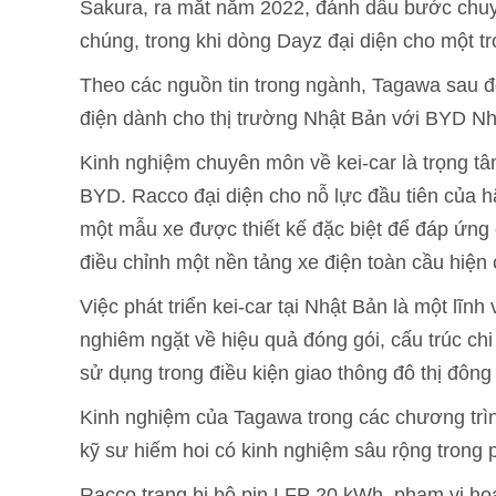
Sakura, ra mắt năm 2022, đánh dấu bước chuyể
chúng, trong khi dòng Dayz đại diện cho một tro
Theo các nguồn tin trong ngành, Tagawa sau đó
điện dành cho thị trường Nhật Bản với BYD Nh
Kinh nghiệm chuyên môn về kei-car là trọng tâ
BYD. Racco đại diện cho nỗ lực đầu tiên của h
một mẫu xe được thiết kế đặc biệt để đáp ứng 
điều chỉnh một nền tảng xe điện toàn cầu hiện 
Việc phát triển kei-car tại Nhật Bản là một lĩnh
nghiêm ngặt về hiệu quả đóng gói, cấu trúc chi 
sử dụng trong điều kiện giao thông đô thị đông
Kinh nghiệm của Tagawa trong các chương trì
kỹ sư hiếm hoi có kinh nghiệm sâu rộng trong p
Racco trang bị bộ pin LFP 20 kWh, phạm vi h