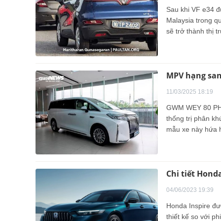
Sau khi VF e34 đ
Malaysia trong q
sẽ trở thành thị
tới.
MPV hạng san
11/03/2025 18:19
GWM WEY 80 PHEV sẽ tr
thống trị phân khú
mẫu xe này hứa 
Chi tiết Hond
04/06/2023 19:39
Honda Inspire đư
thiết kế so với p