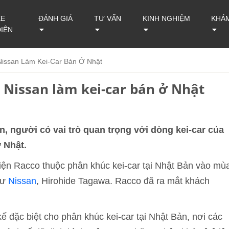
XE
ĐÁNH GIÁ
TƯ VẤN
KINH NGHIỆM
KHÁ
ĐIỆN
issan Làm Kei-Car Bán Ở Nhật
 Nissan làm kei-car bán ở Nhật
 người có vai trò quan trọng với dòng kei-car của
 Nhật.
ện Racco thuộc phân khúc kei-car tại Nhật Bản vào mù
sư
Nissan
, Hirohide Tagawa. Racco đã ra mắt khách
ế đặc biệt cho phân khúc kei-car tại Nhật Bản, nơi các