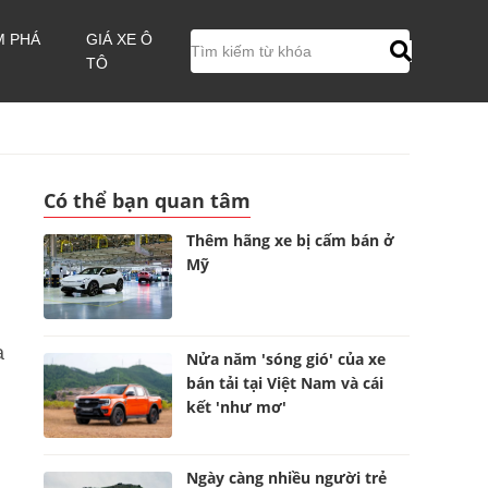
M PHÁ
GIÁ XE Ô
TÔ
Có thể bạn quan tâm
Thêm hãng xe bị cấm bán ở
Mỹ
a
Nửa năm 'sóng gió' của xe
bán tải tại Việt Nam và cái
kết 'như mơ'
Ngày càng nhiều người trẻ