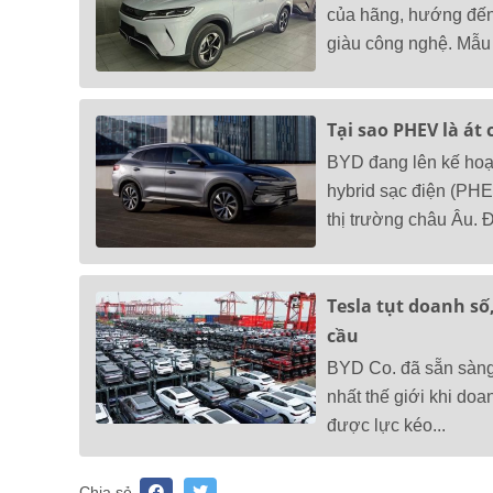
của hãng, hướng đến
giàu công nghệ. Mẫu x
Tại sao PHEV là át
BYD đang lên kế hoạc
hybrid sạc điện (PH
thị trường châu Âu. Đ
Tesla tụt doanh số,
cầu
BYD Co. đã sẵn sàng 
nhất thế giới khi do
được lực kéo...
Chia sẻ