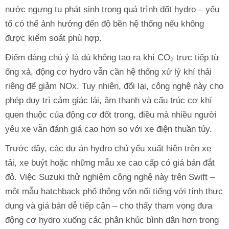
nước ngưng tụ phát sinh trong quá trình đốt hydro – yếu
tố có thể ảnh hưởng đến độ bền hệ thống nếu không
được kiểm soát phù hợp.
Điểm đáng chú ý là dù không tạo ra khí CO₂ trực tiếp từ
ống xả, động cơ hydro vẫn cần hệ thống xử lý khí thải
riêng để giảm NOx. Tuy nhiên, đổi lại, công nghệ này cho
phép duy trì cảm giác lái, âm thanh và cấu trúc cơ khí
quen thuộc của động cơ đốt trong, điều mà nhiều người
yêu xe vẫn đánh giá cao hơn so với xe điện thuần túy.
Trước đây, các dự án hydro chủ yếu xuất hiện trên xe
tải, xe buýt hoặc những mẫu xe cao cấp có giá bán đắt
đỏ. Việc Suzuki thử nghiệm công nghệ này trên Swift –
một mẫu hatchback phổ thông vốn nổi tiếng với tính thực
dụng và giá bán dễ tiếp cận – cho thấy tham vọng đưa
động cơ hydro xuống các phân khúc bình dân hơn trong