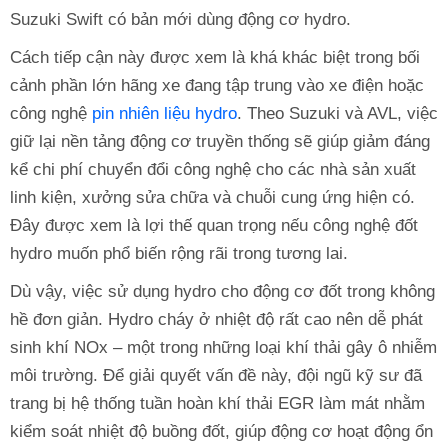
Suzuki Swift có bản mới dùng động cơ hydro.
Cách tiếp cận này được xem là khá khác biệt trong bối
cảnh phần lớn hãng xe đang tập trung vào xe điện hoặc
công nghệ
pin nhiên liệu hydro
. Theo Suzuki và AVL, việc
giữ lại nền tảng động cơ truyền thống sẽ giúp giảm đáng
kể chi phí chuyển đổi công nghệ cho các nhà sản xuất
linh kiện, xưởng sửa chữa và chuỗi cung ứng hiện có.
Đây được xem là lợi thế quan trọng nếu công nghệ đốt
hydro muốn phổ biến rộng rãi trong tương lai.
Dù vậy, việc sử dụng hydro cho động cơ đốt trong không
hề đơn giản. Hydro cháy ở nhiệt độ rất cao nên dễ phát
sinh khí NOx – một trong những loại khí thải gây ô nhiễm
môi trường. Để giải quyết vấn đề này, đội ngũ kỹ sư đã
trang bị hệ thống tuần hoàn khí thải EGR làm mát nhằm
kiểm soát nhiệt độ buồng đốt, giúp động cơ hoạt động ổn