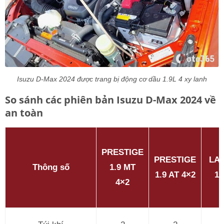
Isuzu D-Max 2024 được trang bị động cơ dầu 1.9L 4 xy lanh
So sánh các phiên bản Isuzu D-Max 2024 về
an toàn
PRESTIGE
PRESTIGE
LA
Thông số
1.9 MT
1.9 AT 4×2
1.
4×2
4