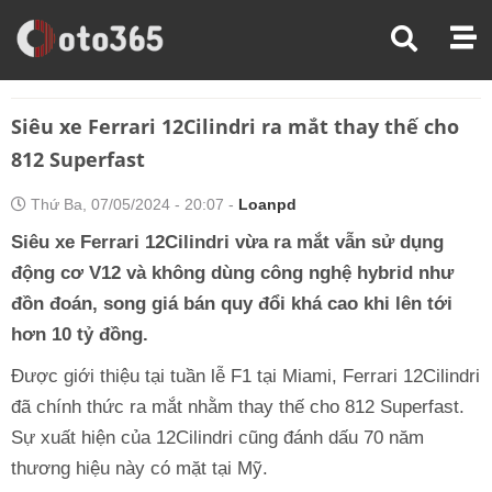
Trang Chủ
Thế Giới Xe
Siêu Xe Ferrari 12Cilindri Ra Mắt Thay Thế Cho 812 Superfast
Siêu xe Ferrari 12Cilindri ra mắt thay thế cho
812 Superfast
Thứ Ba, 07/05/2024 - 20:07 -
Loanpd
Siêu xe Ferrari 12Cilindri vừa ra mắt vẫn sử dụng
động cơ V12 và không dùng công nghệ hybrid như
đồn đoán, song giá bán quy đổi khá cao khi lên tới
hơn 10 tỷ đồng.
Được giới thiệu tại tuần lễ F1 tại Miami, Ferrari 12Cilindri
đã chính thức ra mắt nhằm thay thế cho 812 Superfast.
Sự xuất hiện của 12Cilindri cũng đánh dấu 70 năm
thương hiệu này có mặt tại Mỹ.