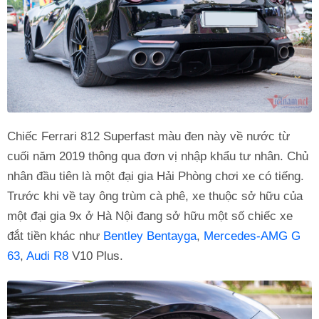
Chiếc Ferrari 812 Superfast màu đen này về nước từ
cuối năm 2019 thông qua đơn vị nhập khẩu tư nhân. Chủ
nhân đầu tiên là một đại gia Hải Phòng chơi xe có tiếng.
Trước khi về tay ông trùm cà phê, xe thuộc sở hữu của
một đại gia 9x ở Hà Nội đang sở hữu một số chiếc xe
đắt tiền khác như
Bentley Bentayga
,
Mercedes-AMG G
63
,
Audi R8
V10 Plus.