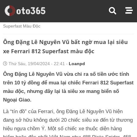
Trang Chủ
Thế Giới Xe
Ông Đặng Lê Nguyên Vũ Bất Ngờ Mua Lại Siêu Xe Ferrari 812
Superfast Màu Độc
Ông Đặng Lê Nguyên Vũ bất ngờ mua lại siêu
xe Ferrari 812 Superfast màu độc
Thứ Sáu, 19/04/2024 - 22:41 -
Loanpd
Ông Đặng Lê Nguyên Vũ vừa chi ra số tiền ước tính
trên 10 tỷ đồng để mua lại chiếc Ferrari 812 Superfast
màu độc, nhưng đây lại là siêu xe mang biển số
Ngoại Giao.
Là “tín đồ” của Ferrari, ông Đặng Lê Nguyên Vũ hiện
đang sở hữu không dưới 20 chiếc siêu xe đến từ thương
hiệu ngựa chồm Ý. Một số chiếc xe thuộc diện hàng