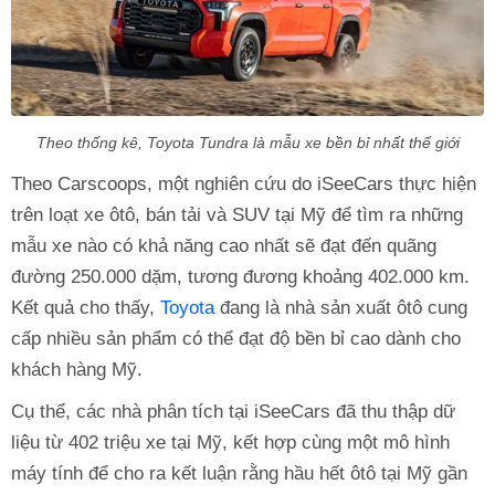
Theo thống kê, Toyota Tundra là mẫu xe bền bỉ nhất thế giới
Theo Carscoops, một nghiên cứu do iSeeCars thực hiện
trên loạt xe ôtô, bán tải và SUV tại Mỹ để tìm ra những
mẫu xe nào có khả năng cao nhất sẽ đạt đến quãng
đường 250.000 dặm, tương đương khoảng 402.000 km.
Kết quả cho thấy,
Toyota
đang là nhà sản xuất ôtô cung
cấp nhiều sản phẩm có thể đạt độ bền bỉ cao dành cho
khách hàng Mỹ.
Cụ thể, các nhà phân tích tại iSeeCars đã thu thập dữ
liệu từ 402 triệu xe tại Mỹ, kết hợp cùng một mô hình
máy tính để cho ra kết luận rằng hầu hết ôtô tại Mỹ gần