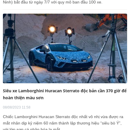
Ninh) bắt đầu từ ngày 7/7 với quy mô ban đầu 100 xe.
Siêu xe Lamborghini Huracan Sterrato độc bản cần 370 giờ để
hoàn thiện màu sơn
08/08/2023 11:58
Chiếc Lamborghini Huracan Sterrato độc nhất vô nhị vừa được ra
mắt nhân dịp kỷ niệm 60 năm thành lập thương hiệu “siêu bò Ý”,
với lớp sơn cá nhân hóa lạ mắt.