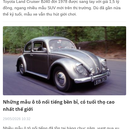
Toyota Land Cruiser BJ40 đời 1978 được sang tay với giá 1,5 tỷ
đồng, ngang nhiều mẫu SUV mới trên thị trường. Dù đã gần nửa
thế kỷ tuổi, mẫu xe vẫn thu hút giới chơi.
Những mẫu ô tô nổi tiếng bền bỉ, có tuổi thọ cao
nhất thế giới
29/05/2026 10:32
Nhiều mẫu ô tô nổi tiếng đã tồn tại hàng chục năm, vượt qua xu