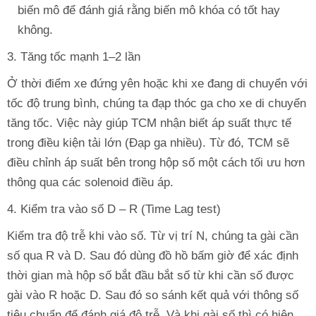
biến mô để đánh giá rằng biến mô khóa có tốt hay
không.
3. Tăng tốc mạnh 1–2 lần
Ở thời điểm xe đứng yên hoặc khi xe đang di chuyển với
tốc độ trung bình, chúng ta đạp thóc ga cho xe di chuyển
tăng tốc. Việc này giúp TCM nhận biết áp suất thực tế
trong điều kiện tải lớn (Đạp ga nhiều). Từ đó, TCM sẽ
điều chỉnh áp suất bên trong hộp số một cách tối ưu hơn
thông qua các solenoid điều áp.
4. Kiểm tra vào số D – R (Time Lag test)
Kiểm tra độ trễ khi vào số. Từ vị trí N, chúng ta gài cần
số qua R và D. Sau đó dùng đồ hồ bấm giờ để xác định
thời gian mà hộp số bắt đầu bắt số từ khi cần số được
gài vào R hoặc D. Sau đó so sánh kết quả với thông số
tiêu chuẩn để đánh giá độ trễ. Và khi gài số thì có hiện