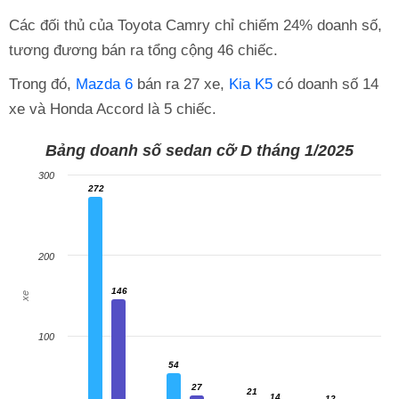
Các đối thủ của Toyota Camry chỉ chiếm 24% doanh số,
tương đương bán ra tổng cộng 46 chiếc.
Trong đó,
Mazda 6
bán ra 27 xe,
Kia K5
có doanh số 14
xe và Honda Accord là 5 chiếc.
Bảng doanh số sedan cỡ D tháng 1/2025
300
272
272
200
146
146
xe
100
54
54
27
27
21
21
14
12
14
12