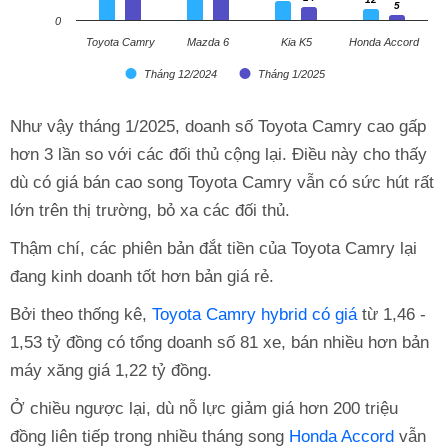
5
5
0
Toyota Camry
Mazda 6
Kia K5
Honda Accord
Tháng 12/2024
Tháng 1/2025
Như vậy tháng 1/2025, doanh số Toyota Camry cao gấp
hơn 3 lần so với các đối thủ cộng lại. Điều này cho thấy
dù có giá bán cao song Toyota Camry vẫn có sức hút rất
lớn trên thị trường, bỏ xa các đối thủ.
Thậm chí, các phiên bản đắt tiền của Toyota Camry lại
đang kinh doanh tốt hơn bản giá rẻ.
Bởi theo thống kê,
Toyota Camry hybrid có giá
từ 1,46 -
1,53 tỷ đồng có tổng doanh số 81 xe, bán nhiều hơn bản
máy xăng giá 1,22 tỷ đồng.
Ở chiều ngược lại, dù nỗ lực giảm giá hơn 200 triệu
đồng liên tiếp trong nhiều tháng song
Honda Accord
vẫn