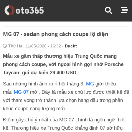
Trang Chủ
Tin Xe
MG 07 - Sedan Phong Cách Coupe Lộ Diện
MG 07 - sedan phong cách coupe lộ diện
Thứ Hai, 11/05/2026 - 16:32 -
Ducht
Mẫu xe gầm thấp thương hiệu Trung Quốc mang
phong cách coupe, với ngoại hình gợi nhớ Porsche
Taycan, giá dự kiến 29.400 USD.
Sau những hình ảnh rò rỉ hồi tháng 3,
MG
giới thiệu
mẫu
MG 07
mới. Đây là mẫu xe chủ lực được thiết kế để
với tham vọng trở thành lựa chọn hàng đầu trong phân
khúc coupe năng lượng mới.
Điểm gây chú ý nhất của MG 07 chính là ngôn ngữ thiết
kế. Thương hiệu xe Trung Quốc khẳng định 07 sở hữu