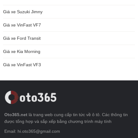
Giá xe Suzuki Jimny
Giá xe VinFast VF7
Giá xe Ford Transit
Giá xe Kia Morning
Giá xe VinFast VF3
Oto365.net
là trang web cung cấp tin tức về ô tô. Các thông tin
được tổng hợp và sắp xếp bằng chương trình máy tính
Email: hi.oto365@gmail.com