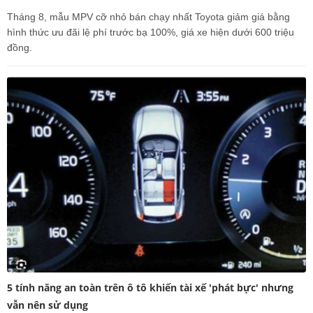
Tháng 8, mẫu MPV cỡ nhỏ bán chạy nhất Toyota giảm giá bằng
hình thức ưu đãi lệ phí trước bạ 100%, giá xe hiện dưới 600 triệu
đồng.
5 tính năng an toàn trên ô tô khiến tài xế 'phát bực' nhưng
vẫn nên sử dụng