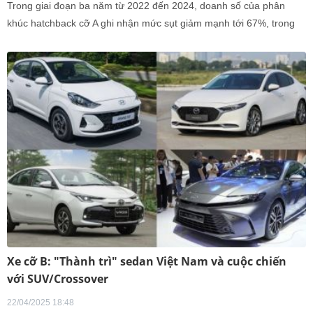
Trong giai đoạn ba năm từ 2022 đến 2024, doanh số của phân
khúc hatchback cỡ A ghi nhận mức sụt giảm mạnh tới 67%, trong
khi sedan cỡ B cũng giảm đáng kể với mức 39%.
Xe cỡ B: "Thành trì" sedan Việt Nam và cuộc chiến
với SUV/Crossover
22/04/2025 18:48