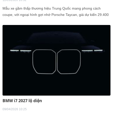
11/05/2026 16:32
Mẫu xe gầm thấp thương hiệu Trung Quốc mang phong cách
coupe, với ngoại hình gợi nhớ Porsche Taycan, giá dự kiến 29.400
USD.
BMW i7 2027 lộ diện
09/04/2026 10:25