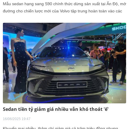
Mẫu sedan hạng sang S90 chính thức dừng sản xuất tại Ấn Độ, mở
đường cho chiến lược mới của Volvo tập trung hoàn toàn vào các
dòng xe gầm cao như SUV và crossover.
Sedan tiền tỷ giảm giá nhiều vẫn khó thoát 'ế'
16/06/2025 19:47
Khuyến mại nhiều, thậm chí giảm giá cả trăm triệu đồng nhưng