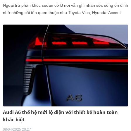
Ngoại trừ phân khúc sedan cỡ B nơi vẫn ghi nhận sức sống ổn định
nhờ những cái tên quen thuộc như Toyota Vios, Hyundai Accent
hay Honda City thì ở các phân khúc còn lại, dòng xe gầm thấp, đặc
biệt là sedan, đang rơi vào tình trạng tồn tại cầm chừng.
Audi A6 thế hệ mới lộ diện với thiết kế hoàn toàn
khác biệt
08/04/2025 20:27