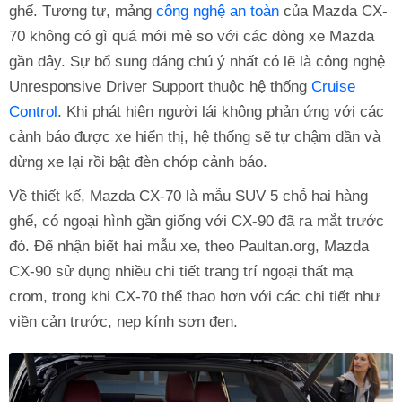
ghế. Tương tự, mảng
công nghệ an toàn
của Mazda CX-
70 không có gì quá mới mẻ so với các dòng xe Mazda
gần đây. Sự bổ sung đáng chú ý nhất có lẽ là công nghệ
Unresponsive Driver Support thuộc hệ thống
Cruise
Control
. Khi phát hiện người lái không phản ứng với các
cảnh báo được xe hiển thị, hệ thống sẽ tự chậm dần và
dừng xe lại rồi bật đèn chớp cảnh báo.
Về thiết kế, Mazda CX-70 là mẫu SUV 5 chỗ hai hàng
ghế, có ngoại hình gần giống với CX-90 đã ra mắt trước
đó. Để nhận biết hai mẫu xe, theo Paultan.org, Mazda
CX-90 sử dụng nhiều chi tiết trang trí ngoại thất mạ
crom, trong khi CX-70 thể thao hơn với các chi tiết như
viền cản trước, nẹp kính sơn đen.