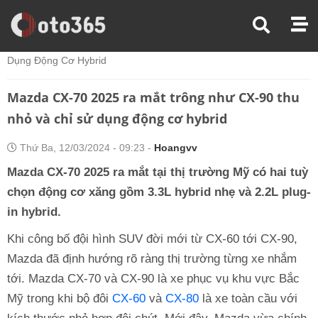
Trang Chủ
Tin Xe
Mazda CX-70 2025 Ra Mắt Trông Như CX-90 Thu Nhỏ Và Chỉ Sử
Dụng Động Cơ Hybrid
Mazda CX-70 2025 ra mắt trông như CX-90 thu
nhỏ và chỉ sử dụng động cơ hybrid
Thứ Ba, 12/03/2024 - 09:23 -
Hoangvv
Mazda CX-70 2025 ra mắt tại thị trường Mỹ có hai tuỳ
chọn động cơ xăng gồm 3.3L hybrid nhẹ và 2.2L plug-
in hybrid.
Khi công bố đội hình SUV đời mới từ CX-60 tới CX-90,
Mazda đã định hướng rõ ràng thị trường từng xe nhắm
tới. Mazda CX-70 và CX-90 là xe phục vụ khu vực Bắc
Mỹ trong khi bộ đôi
CX-60
và
CX-80
là xe toàn cầu với