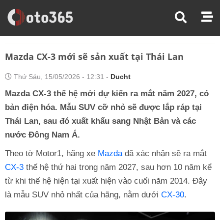
Trang Chủ
Thị Trường Xe
Mazda CX-3 Mới Sẽ Sản Xuất Tại Thái Lan
Mazda CX-3 mới sẽ sản xuất tại Thái Lan
Thứ Sáu, 15/05/2026 - 12:31 -
Ducht
Mazda CX-3 thế hệ mới dự kiến ra mắt năm 2027, có
bản điện hóa. Mẫu SUV cỡ nhỏ sẽ được lắp ráp tại
Thái Lan, sau đó xuất khẩu sang Nhật Bản và các
nước Đông Nam Á.
Theo tờ Motor1, hãng xe
Mazda
đã xác nhận sẽ ra mắt
CX-3
thế hệ thứ hai trong năm 2027, sau hơn 10 năm kể
từ khi thế hệ hiện tại xuất hiện vào cuối năm 2014. Đây
là mẫu SUV nhỏ nhất của hãng, nằm dưới
CX-30
.