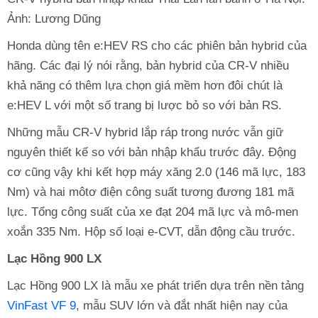
Ảnh: Lương Dũng
Honda dùng tên e:HEV RS cho các phiên bản hybrid của
hãng. Các đại lý nói rằng, bản hybrid của CR-V nhiều
khả năng có thêm lựa chọn giá mềm hơn đôi chút là
e:HEV L với một số trang bị lược bỏ so với bản RS.
Những mẫu CR-V hybrid lắp ráp trong nước vẫn giữ
nguyên thiết kế so với bản nhập khẩu trước đây. Động
cơ cũng vậy khi kết hợp máy xăng 2.0 (146 mã lực, 183
Nm) và hai môtơ điện công suất tương đương 181 mã
lực. Tổng công suất của xe đạt 204 mã lực và mô-men
xoắn 335 Nm. Hộp số loại e-CVT, dẫn động cầu trước.
Lạc Hồng 900 LX
Lạc Hồng 900 LX là mẫu xe phát triển dựa trên nền tảng
VinFast VF 9
, mẫu SUV lớn và đắt nhất hiện nay của