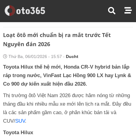
Trang Chủ
Thị Trường Xe
Loạt Ôtô Mới Chuẩn Bị Ra Mắt Trước Tết Nguyên Đán 2026
Loạt ôtô mới chuẩn bị ra mắt trước Tết
Nguyên đán 2026
Thứ Ba, 06/01/2026 - 15:57 -
Ducht
Toyota Hilux thế hệ mới, Honda CR-V hybrid bản lắp
ráp trong nước, VinFast Lạc Hồng 900 LX hay Lynk &
Co 900 dự kiến xuất hiện đầu 2026.
Thị trường ôtô Việt Nam 2026 được hâm nóng từ những
tháng đầu khi nhiều mẫu xe mới lên lịch ra mắt. Đây đều
là các sản phẩm gầm cao, ở phân khúc bán tải và
CUV/
SUV
.
Toyota Hilux