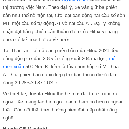
thị trường Việt Nam. Theo đại lý, xe vẫn giữ ba phiên
bản như thế hệ hiện tại, tức loại dẫn động hai cầu số sàn
MT, một cầu số tự động AT và hai cầu AT. Đại lý không
nhận đặt hàng phiên bản thuần điện của Hilux vì hãng
chưa có kế hoạch đưa về nước.
Tại Thái Lan, tất cả các phiên bản của Hilux 2026 đều
dùng động cơ dầu 2.8 với công suất 204 mã lực,
mô-
men xoắn
500 Nm. Đi kèm là tùy chọn hộp số MT hoặc
AT. Giá phiên bản cabin kép (trừ bản thuần điện) dao
động 29.285-39.870 USD.
Về thiết kế, Toyota Hilux thế hệ mới đại tu từ trong ra
ngoài. Xe mang tạo hình góc cạnh, hầm hố hơn ở ngoại
thất. Còn nội thất theo hướng hiện đại, cập nhật công
nghệ.
Honda CR-V hybrid