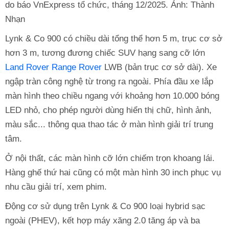
do báo VnExpress tổ chức, tháng 12/2025. Ảnh: Thành
Nhạn
Lynk & Co 900 có chiều dài tổng thể hơn 5 m, trục cơ sở
hơn 3 m, tương đương chiếc SUV hạng sang cỡ lớn
Land Rover Range Rover
LWB (bản trục cơ sở dài). Xe
ngập tràn công nghệ từ trong ra ngoài. Phía đầu xe lắp
màn hình theo chiều ngang với khoảng hơn 10.000 bóng
LED nhỏ, cho phép người dùng hiển thị chữ, hình ảnh,
màu sắc... thông qua thao tác ở màn hình giải trí trung
tâm.
Ở nội thất, các màn hình cỡ lớn chiếm trọn khoang lái.
Hàng ghế thứ hai cũng có một màn hình 30 inch phục vụ
nhu cầu giải trí, xem phim.
Động cơ sử dụng trên Lynk & Co 900 loại hybrid sạc
ngoài (PHEV), kết hợp máy xăng 2.0 tăng áp và ba