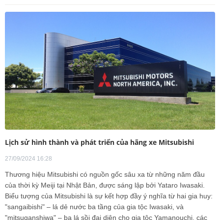
Lịch sử hình thành và phát triển của hãng xe Mitsubishi
27/09/2024 16:28
Thương hiệu Mitsubishi có nguồn gốc sâu xa từ những năm đầu
của thời kỳ Meiji tại Nhật Bản, được sáng lập bởi Yataro Iwasaki.
Biểu tượng của Mitsubishi là sự kết hợp đầy ý nghĩa từ hai gia huy:
"sangaibishi" – lá dẻ nước ba tầng của gia tộc Iwasaki, và
"mitsuganshiwa" – ba lá sồi đại diện cho gia tộc Yamanouchi, các