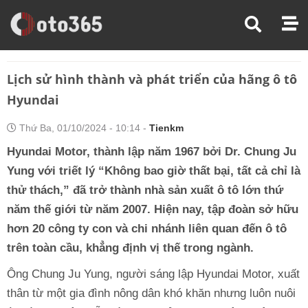
Trang Chủ
Kiến Thức Xe
Lịch Sử Hình Thành Và Phát Triển Của Hãng Ô Tô Hyundai
Lịch sử hình thành và phát triển của hãng ô tô
Hyundai
Thứ Ba, 01/10/2024 - 10:14 -
Tienkm
Hyundai Motor, thành lập năm 1967 bởi Dr. Chung Ju
Yung với triết lý “Không bao giờ thất bại, tất cả chỉ là
thử thách,” đã trở thành nhà sản xuất ô tô lớn thứ
năm thế giới từ năm 2007. Hiện nay, tập đoàn sở hữu
hơn 20 công ty con và chi nhánh liên quan đến ô tô
trên toàn cầu, khẳng định vị thế trong ngành.
Ông Chung Ju Yung, người sáng lập Hyundai Motor, xuất
thân từ một gia đình nông dân khó khăn nhưng luôn nuôi