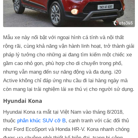
Mẫu xe này nổi bật với ngoại hình cá tính và nội thất
rộng rãi, cùng khả năng vận hành linh hoạt, trở thành giải
pháp lý tưởng cho những ai đang tìm kiếm một chiếc xe
gầm cao nhỏ gọn, phù hợp cho di chuyển trong phố,
nhưng vẫn mang đến sự năng động và đa dụng. i20
Active không chỉ đáp ứng nhu cầu đi lại hàng ngày mà
còn mang lại trải nghiệm lái xe thú vị cho người sử dụng.
Hyundai Kona
Hyundai Kona ra mắt tại Việt Nam vào tháng 8/2018,
thuộc
phân khúc SUV cỡ B
, cạnh tranh với các đối thủ
như Ford EcoSport và Honda HR-V. Kona nhanh chóng
được ưa chuộng nhờ thiết kế hiện đại, trang bị công