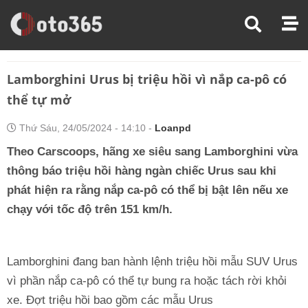
Trang Chủ
Thị Trường Xe
Lamborghini Urus Bị Triệu Hồi Vì Nắp Ca-Pô Có Thể Tự Mở
Lamborghini Urus bị triệu hồi vì nắp ca-pô có
thể tự mở
Thứ Sáu, 24/05/2024 - 14:10 -
Loanpd
Theo Carscoops, hãng xe siêu sang Lamborghini vừa
thông báo triệu hồi hàng ngàn chiếc Urus sau khi
phát hiện ra rằng nắp ca-pô có thể bị bật lên nếu xe
chạy với tốc độ trên 151 km/h.
Lamborghini đang ban hành lệnh triệu hồi mẫu SUV Urus
vì phần nắp ca-pô có thể tự bung ra hoặc tách rời khỏi
xe. Đợt triệu hồi bao gồm các mẫu Urus