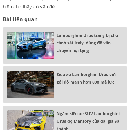
hiệu cho thấy có vấn đề.
Bài liên quan
Lamborghini Urus trang bị cho
cảnh sát Italy, dùng để vận
chuyển nội tạng
Siêu xe Lamborghini Urus với
gói độ mạnh hơn 800 mã lực
Ngắm siêu xe SUV Lamborghini
Urus độ Mansory của đại gia Sài
thành