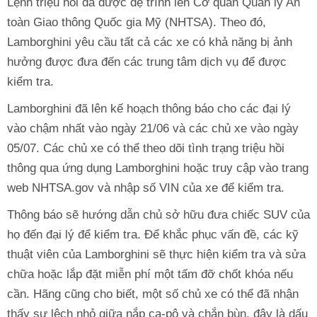
Lệnh triệu hồi đã được đệ trình lên Cơ quan Quản lý An
toàn Giao thông Quốc gia Mỹ (NHTSA). Theo đó,
Lamborghini yêu cầu tất cả các xe có khả năng bị ảnh
hưởng được đưa đến các trung tâm dịch vụ để được
kiểm tra.
Lamborghini đã lên kế hoạch thông báo cho các đại lý
vào chậm nhất vào ngày 21/06 và các chủ xe vào ngày
05/07. Các chủ xe có thể theo dõi tình trạng triệu hồi
thông qua ứng dụng Lamborghini hoặc truy cập vào trang
web NHTSA.gov và nhập số VIN của xe để kiểm tra.
Thông báo sẽ hướng dẫn chủ sở hữu đưa chiếc SUV của
họ đến đại lý để kiểm tra. Để khắc phục vấn đề, các kỹ
thuật viên của Lamborghini sẽ thực hiện kiểm tra và sửa
chữa hoặc lắp đặt miễn phí một tấm đỡ chốt khóa nếu
cần. Hãng cũng cho biết, một số chủ xe có thể đã nhận
thấy sự lệch nhỏ giữa nắp ca-pô và chắn bùn, đây là dấu