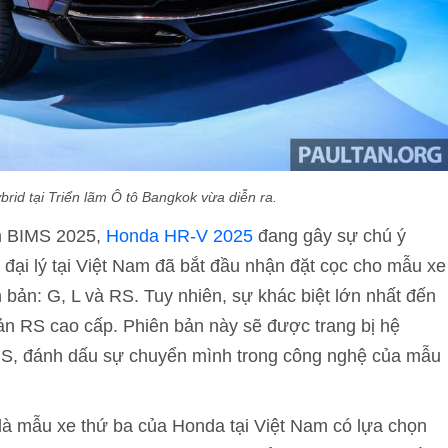
id tại Triển lãm Ô tô Bangkok vừa diễn ra.
ãm BIMS 2025,
Honda HR-V 2025
đang gây sự chú ý
ại lý tại Việt Nam đã bắt đầu nhận đặt cọc cho mẫu xe
n bản: G, L và RS. Tuy nhiên, sự khác biệt lớn nhất đến
 bản RS cao cấp. Phiên bản này sẽ được trang bị hệ
RS, đánh dấu sự chuyển mình trong công nghệ của mẫu
ẽ là mẫu xe thứ ba của Honda tại Việt Nam có lựa chọn