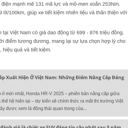
ơ điện mạnh mẽ 131 mã lực và mô-men xoắn 253Nm.
lít/100km, giúp xe tiết kiệm nhiên liệu và thân thiện với
tại Việt Nam có giá dao động từ 699 - 876 triệu đồng.
ởi điểm tương đương, mang lại sự lựa chọn hợp lý cho
hiệu quả và tiết kiệm.
ắp Xuất Hiện Ở Việt Nam: Những Điểm Nâng Cấp Đáng
ò rỉ mới nhất, Honda HR-V 2025 – phiên bản nâng cấp giữa
a thế hệ hiện tại – dự kiến sẽ chính thức ra mắt thị trường Việt
ây được xem là động thái quan trọng của...
đánh giá là chiếc xe SUV đáng tin cậy nhất sau 5 năm