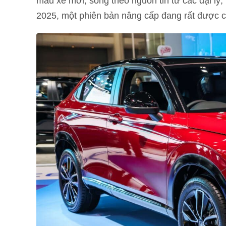
mẫu xe mới, song theo nguồn tin từ các đại l
2025, một phiên bản nâng cấp đang rất được ch