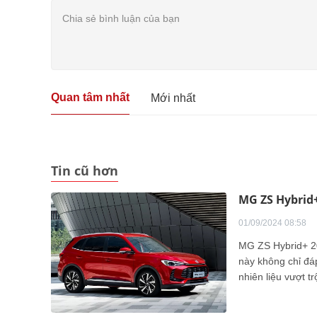
Quan tâm nhất
Mới nhất
Tin cũ hơn
MG ZS Hybrid+
01/09/2024 08:58
MG ZS Hybrid+ 20
này không chỉ đáp
nhiên liệu vượt 
lại sự hấp dẫn kh
đẹp, vừa hiệu quả