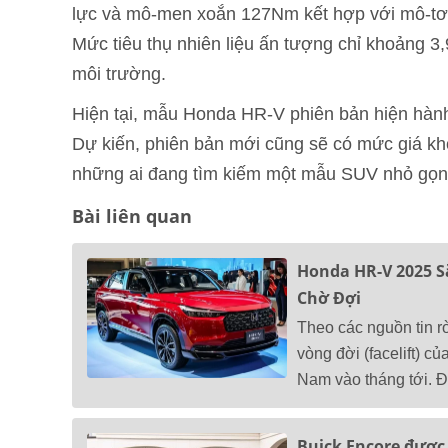
lực và mô-men xoắn 127Nm kết hợp với mô-t
Mức tiêu thụ nhiên liệu ấn tượng chỉ khoảng 3,9 
môi trường.
Hiện tại, mẫu Honda HR-V phiên bản hiện hành 
Dự kiến, phiên bản mới cũng sẽ có mức giá kh
những ai đang tìm kiếm một mẫu SUV nhỏ gọn, 
Bài liên quan
Honda HR-V 2025 S
Chờ Đợi
Theo các nguồn tin r
vòng đời (facelift) củ
Nam vào tháng tới. Đ
Buick Encore được 