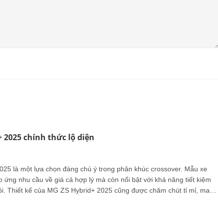
 2025 chính thức lộ diện
25 là một lựa chọn đáng chú ý trong phân khúc crossover. Mẫu xe
 ứng nhu cầu về giá cả hợp lý mà còn nổi bật với khả năng tiết kiệm
trội. Thiết kế của MG ZS Hybrid+ 2025 cũng được chăm chút tỉ mỉ, mang
ông thể chối từ cho người tiêu dùng đang tìm kiếm một chiếc xe vừa
 về kinh tế.