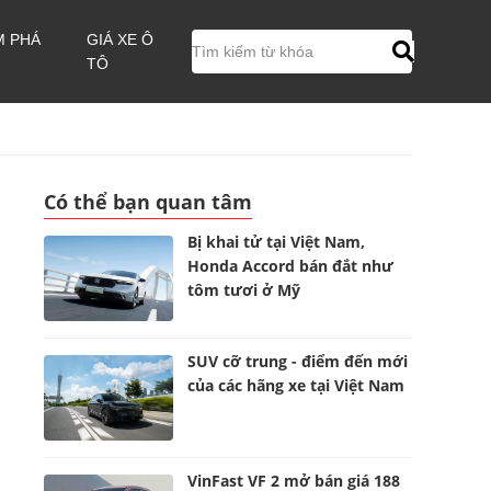
M PHÁ
GIÁ XE Ô
TÔ
Có thể bạn quan tâm
Bị khai tử tại Việt Nam,
Honda Accord bán đắt như
tôm tươi ở Mỹ
SUV cỡ trung - điểm đến mới
của các hãng xe tại Việt Nam
VinFast VF 2 mở bán giá 188