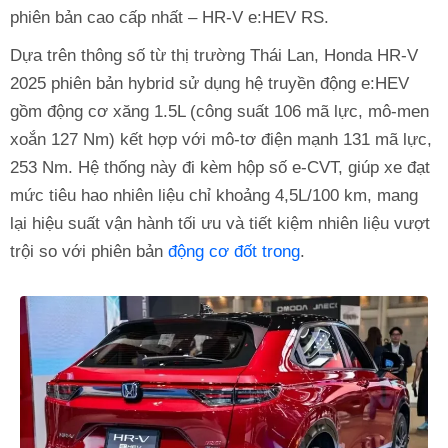
phiên bản cao cấp nhất – HR-V e:HEV RS.
Dựa trên thông số từ thị trường Thái Lan, Honda HR-V
2025 phiên bản hybrid sử dụng hệ truyền động e:HEV
gồm động cơ xăng 1.5L (công suất 106 mã lực, mô-men
xoắn 127 Nm) kết hợp với mô-tơ điện mạnh 131 mã lực,
253 Nm. Hệ thống này đi kèm hộp số e-CVT, giúp xe đạt
mức tiêu hao nhiên liệu chỉ khoảng 4,5L/100 km, mang
lại hiệu suất vận hành tối ưu và tiết kiệm nhiên liệu vượt
trội so với phiên bản
động cơ đốt trong
.