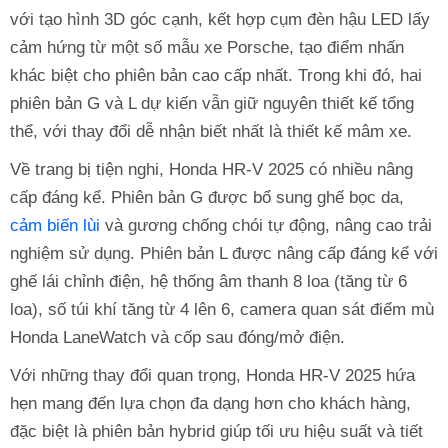
với tạo hình 3D góc cạnh, kết hợp cụm đèn hậu LED lấy
cảm hứng từ một số mẫu xe Porsche, tạo điểm nhấn
khác biệt cho phiên bản cao cấp nhất. Trong khi đó, hai
phiên bản G và L dự kiến vẫn giữ nguyên thiết kế tổng
thể, với thay đổi dễ nhận biết nhất là thiết kế mâm xe.
Về trang bị tiện nghi, Honda HR-V 2025 có nhiều nâng
cấp đáng kể. Phiên bản G được bổ sung ghế bọc da,
cảm biến lùi
và gương chống chói tự động, nâng cao trải
nghiệm sử dụng. Phiên bản L được nâng cấp đáng kể với
ghế lái chỉnh điện, hệ thống âm thanh 8 loa (tăng từ 6
loa), số túi khí tăng từ 4 lên 6, camera quan sát điểm mù
Honda LaneWatch và cốp sau đóng/mở điện.
Với những thay đổi quan trọng, Honda HR-V 2025 hứa
hẹn mang đến lựa chọn đa dạng hơn cho khách hàng,
đặc biệt là phiên bản hybrid giúp tối ưu hiệu suất và tiết