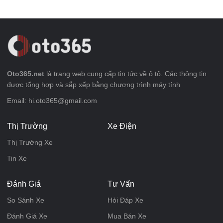
Oto365.net
là trang web cung cấp tin tức về ô tô. Các thông tin
được tổng hợp và sắp xếp bằng chương trình máy tính
Email: hi.oto365@gmail.com
Thị Trường
Xe Điện
Thị Trường Xe
Tin Xe
Đánh Giá
Tư Vấn
So Sánh Xe
Hỏi Đáp Xe
Đánh Giá Xe
Mua Bán Xe