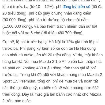
Giá lăn bánh của Mazda 2 sẽ bao gồm: giá bán tại đại lý,
lệ phí trước bạ (từ 10 – 12%), phí
đăng ký biển số
(tối đa
20 triệu đồng), phí cấp giấy chứng nhận đăng kiểm
(90.000 đồng), phí bảo trì đường bộ cho một năm
(1.560.000 đồng), và bảo hiểm trách nhiệm dân sự bắt
buộc đối với xe 5 chỗ (tối thiểu 480.700 đồng).
Cụ thể, lệ phí trước bạ tại Hà Nội là 12% giá tính lệ phí
trước bạ. Phí đăng ký biển số xe con tại Hà Nội cũng
cao nhất cả nước, lên tới 20 triệu đồng. Ví dụ, một khách
hàng tại Hà Nội mua Mazda 2 1.5 AT phiên bản thấp nhất
sẽ phải chi khoảng 480 triệu đồng, tính theo giá lệ phí
trước bạ. Trong khi đó, đối với khách hàng mua Mazda 2
Sport 1.5 Premium, tổng chi phí để mua xe và hoàn tất
các thủ tục đăng ký, ra biển số sẽ vào khoảng hơn 662
triệu đồng. Đây là mức giá lăn bánh cao nhất cho Mazda
2 trên toàn quốc.