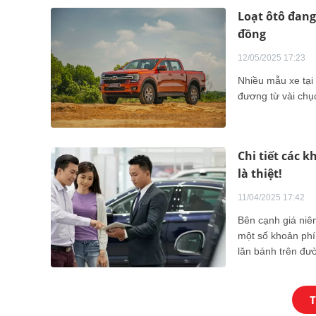
Loạt ôtô đang
đồng
12/05/2025 17:23
Nhiều mẫu xe tại
đương từ vài chụ
Chi tiết các 
là thiệt!
11/04/2025 17:42
Bên cạnh giá niêm
một số khoản phí 
lăn bánh trên đườ
dung dưới đây sẽ 
T