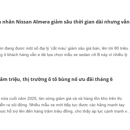
n nhân Nissan Almera giảm sâu thời gian dài nhưng vẫn
n đang được một số đại lý 'cắt máu' giảm sâu giá bán, lên tới 80 triệu
 ít khách hàng vẫn e dè lựa chọn mẫu xe sedan cỡ B này vì nhiều lý
răm triệu, thị trường ô tô bùng nổ ưu đãi tháng 6
nửa cuối năm 2025, làn sóng giảm giá và xả hàng tồn kho trên thị
diễn ra sôi động. Nhiều mẫu xe mới tiếp tục được các hãng mạnh tay
mức hỗ trợ lên đến hàng trăm triệu đồng, cho thấy áp lực cạnh tranh và
ất lớn.