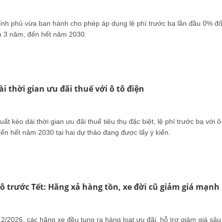
ính phủ vừa ban hành cho phép áp dụng lệ phí trước bạ lần đầu 0% đố
êm 3 năm, đến hết năm 2030.
i thời gian ưu đãi thuế với ô tô điện
ất kéo dài thời gian ưu đãi thuế tiêu thụ đặc biệt, lệ phí trước bạ với ô
đến hết năm 2030 tại hai dự thảo đang được lấy ý kiến.
tô trước Tết: Hãng xả hàng tồn, xe đời cũ giảm giá mạnh
2/2026, các hãng xe đều tung ra hàng loạt ưu đãi, hỗ trợ giảm giá sâu