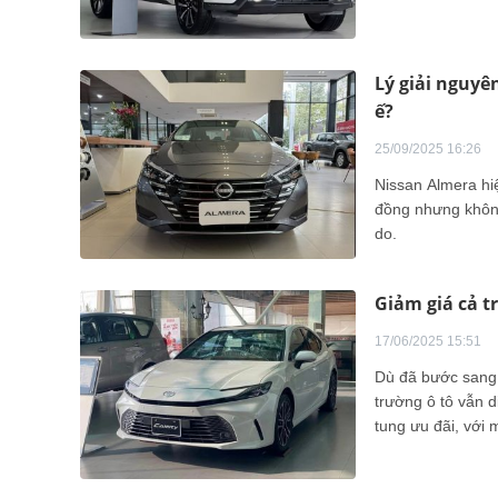
Lý giải nguyê
ế?
25/09/2025 16:26
Nissan Almera hiệ
đồng nhưng không
do.
Giảm giá cả t
17/06/2025 15:51
Dù đã bước sang 
trường ô tô vẫn 
tung ưu đãi, với 
tồn kho vẫn còn r