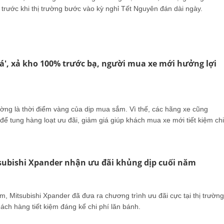
 trước khi thị trường bước vào kỳ nghỉ Tết Nguyên đán dài ngày.
giá', xả kho 100% trước bạ, người mua xe mới hưởng lợi
ng là thời điểm vàng của dịp mua sắm. Vì thế, các hãng xe cũng
 để tung hàng loạt ưu đãi, giảm giá giúp khách mua xe mới tiết kiệm chi
ubishi Xpander nhận ưu đãi khủng dịp cuối năm
m, Mitsubishi Xpander đã đưa ra chương trình ưu đãi cực tại thị trường
ách hàng tiết kiệm đáng kể chi phí lăn bánh.