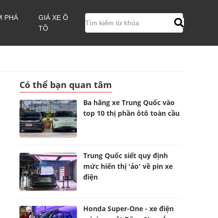
M PHÁ
GIÁ XE Ô
TÔ
Có thể bạn quan tâm
Ba hãng xe Trung Quốc vào
top 10 thị phần ôtô toàn cầu
Trung Quốc siết quy định
mức hiển thị 'ảo' về pin xe
điện
Honda Super-One - xe điện