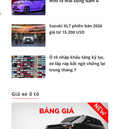
mini ra mắt Đông Nam Á
i
Suzuki XL7 phiên bản 2026
giá từ 15.200 USD
Ô tô nhập khẩu tăng kỷ lục,
xe lắp ráp bất ngờ chững lại
trong tháng 7
Giá xe ô tô