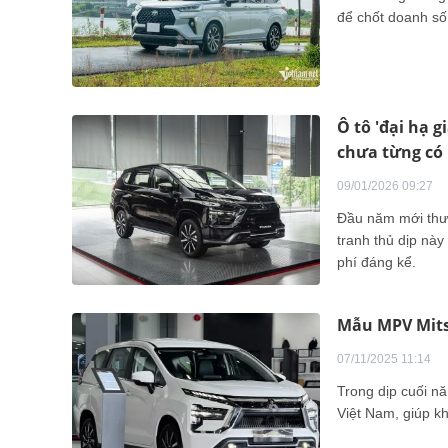
để chốt doanh số
Ô tô 'đại hạ 
chưa từng có
09/01/2026 09:27
Đầu năm mới thườ
tranh thủ dịp này
phí đáng kể.
Mẫu MPV Mits
07/11/2025 11:14
Trong dịp cuối nă
Việt Nam, giúp kh