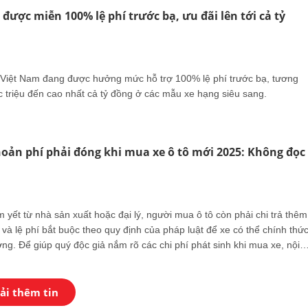
 được miễn 100% lệ phí trước bạ, ưu đãi lên tới cả tỷ
 Việt Nam đang được hưởng mức hỗ trợ 100% lệ phí trước bạ, tương
c triệu đến cao nhất cả tỷ đồng ở các mẫu xe hạng siêu sang.
khoản phí phải đóng khi mua xe ô tô mới 2025: Không đọc
 yết từ nhà sản xuất hoặc đại lý, người mua ô tô còn phải chi trả thêm
và lệ phí bắt buộc theo quy định của pháp luật để xe có thể chính thứ
ng. Để giúp quý độc giả nắm rõ các chi phí phát sinh khi mua xe, nội
cung cấp thông tin chi tiết và cập nhật mới nhất.
ải thêm tin