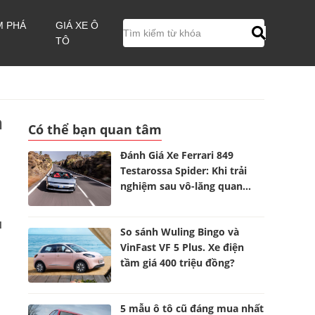
M PHÁ
GIÁ XE Ô
TÔ
h
Có thể bạn quan tâm
Đánh Giá Xe Ferrari 849
Testarossa Spider: Khi trải
nghiệm sau vô-lăng quan
trọng hơn những con số
u
So sánh Wuling Bingo và
VinFast VF 5 Plus. Xe điện
tầm giá 400 triệu đồng?
5 mẫu ô tô cũ đáng mua nhất