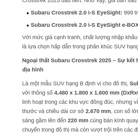
Crosstrek 2025 đầu tiên. Nhờ vậy, giá bán sau
Subaru Crosstrek 2.0 i-S EyeSight:
999 t
Subaru Crosstrek 2.0 i-S EyeSight e-BO
Với mức giá cạnh tranh, chất lượng nhập khẩu
là lựa chọn hấp dẫn trong phân khúc SUV hạng
Ngoại thất Subaru Crosstrek 2025 – Sự kết 
địa hình
Là một mẫu SUV hạng B định vị cho đô thị,
Su
với thông số
4.480 x 1.800 x 1.600 mm (DxRx
linh hoạt trong các khu vực đông đúc, nhưng v
thước và chiều dài cơ sở
2.670 mm
, con số l
sáng gầm lên đến
220 mm
cùng bán kính quay
chuyển trong đô thị mà còn vượt trội trên các đ