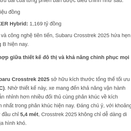
 ưu đãi của từng phiên bản được điều chỉnh như sau:
riệu đồng
XER Hybrid:
1,169 tỷ đồng
 và công nghệ tiên tiến, Subaru Crosstrek 2025 hứa hẹn
 B hiện nay.
hợp giữa thiết kế đô thị và khả năng chinh phục mọi
baru Crosstrek 2025
sở hữu kích thước tổng thể tối ưu
C)
. Nhờ thiết kế này, xe mang đến khả năng vận hành
ẫn nhỉnh hơn nhiều đối thủ cùng phân khúc về kích
ớn nhất trong phân khúc hiện nay. Đáng chú ý, với khoản
 đầu chỉ
5,4 mét
, Crosstrek 2025 không chỉ dễ dàng di
ịa hình khó.