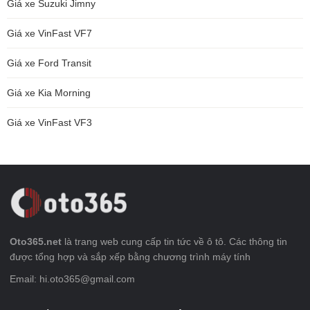
Giá xe Suzuki Jimny
Giá xe VinFast VF7
Giá xe Ford Transit
Giá xe Kia Morning
Giá xe VinFast VF3
Oto365.net
là trang web cung cấp tin tức về ô tô. Các thông tin
được tổng hợp và sắp xếp bằng chương trình máy tính
Email: hi.oto365@gmail.com