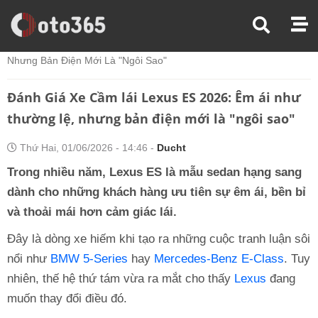
Trang Chủ
Đánh Giá Xe
Đánh Giá Xe Cầm Lái Lexus ES 2026: Êm Ái Như Thường Lệ,
Nhưng Bản Điện Mới Là "ngôi Sao"
Đánh Giá Xe Cầm lái Lexus ES 2026: Êm ái như
thường lệ, nhưng bản điện mới là "ngôi sao"
Thứ Hai, 01/06/2026 - 14:46 -
Ducht
Trong nhiều năm, Lexus ES là mẫu sedan hạng sang
dành cho những khách hàng ưu tiên sự êm ái, bền bỉ
và thoải mái hơn cảm giác lái.
Đây là dòng xe hiếm khi tạo ra những cuộc tranh luận sôi
nổi như
BMW 5-Series
hay
Mercedes-Benz E-Class
. Tuy
nhiên, thế hệ thứ tám vừa ra mắt cho thấy
Lexus
đang
muốn thay đổi điều đó.