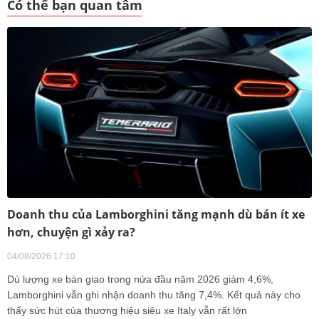
Có thể bạn quan tâm
Doanh thu của Lamborghini tăng mạnh dù bán ít xe
hơn, chuyện gì xảy ra?
04/08/2026 17:10
Dù lượng xe bàn giao trong nửa đầu năm 2026 giảm 4,6%,
Lamborghini vẫn ghi nhận doanh thu tăng 7,4%. Kết quả này cho
thấy sức hút của thương hiệu siêu xe Italy vẫn rất lớn