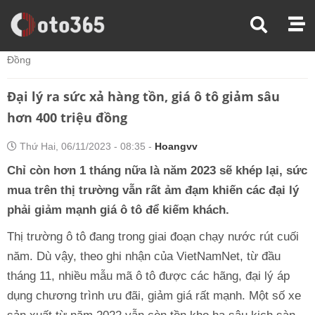
Trang Chủ
Thị Trường Xe
Đại Lý Ra Sức Xả Hàng Tồn, Giá Ô Tô Giảm Sâu Hơn 400 Triệu
Đồng
Đại lý ra sức xả hàng tồn, giá ô tô giảm sâu
hơn 400 triệu đồng
Thứ Hai, 06/11/2023 - 08:35 -
Hoangvv
Chỉ còn hơn 1 tháng nữa là năm 2023 sẽ khép lại, sức
mua trên thị trường vẫn rất ảm đạm khiến các đại lý
phải giảm mạnh giá ô tô để kiếm khách.
Thị trường ô tô đang trong giai đoạn chạy nước rút cuối
năm. Dù vậy, theo ghi nhận của VietNamNet, từ đầu
tháng 11, nhiều mẫu mã ô tô được các hãng, đại lý áp
dụng chương trình ưu đãi, giảm giá rất mạnh. Một số xe