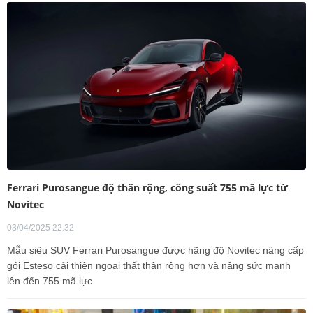
Ferrari Purosangue độ thân rộng, công suất 755 mã lực từ
Novitec
03/04/2025 22:32
Mẫu siêu SUV Ferrari Purosangue được hãng độ Novitec nâng cấp
gói Esteso cải thiện ngoại thất thân rộng hơn và nâng sức mạnh
lên đến 755 mã lực.