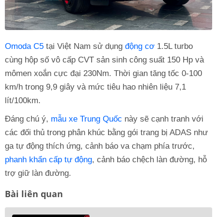
Omoda C5
tại Việt Nam sử dụng
động cơ
1.5L turbo
cùng hộp số vô cấp CVT sản sinh công suất 150 Hp và
mômen xoắn cực đại 230Nm. Thời gian tăng tốc 0-100
km/h trong 9,9 giây và mức tiêu hao nhiên liệu 7,1
lít/100km.
Đáng chú ý,
mẫu xe Trung Quốc
này sẽ cạnh tranh với
các đối thủ trong phân khúc bằng gói trang bị ADAS như
ga tự động thích ứng, cảnh báo va chạm phía trước,
phanh khẩn cấp tự động
, cảnh báo chệch làn đường, hỗ
trợ giữ làn đường.
Bài liên quan