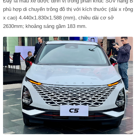
Đây là mẫu xe được định vị trong phân khúc SUV hạng B
phù hợp di chuyển trông đô thị với kích thước (dài x rộng
x cao) 4.440x1.830x1.588 (mm), chiều dài cơ sở
2630mm; khoảng sáng gầm 183 mm.