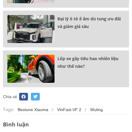
Đại lý ô tô ế ẩm dù tung ưu đãi
và giảm giá sâu
Lốp xe gây tiêu hao nhiên liệu
như thế nào?
Chia sẻ
Tags:
Bestune Xiaoma
VinFast VF 2
Wuling
Bình luận