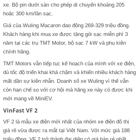
xe. Bộ pin dưới sàn cho phép di chuyển khoảng 205
hoặc 300 km/lần sạc.
Giá của Wuling Macaron dao động 269-329 triệu đồng.
Khách hàng khi mua xe được tặng gói sạc miễn phí 3
năm tại các trụ TMT Motor, bộ sạc 7 kW và phụ kiện
chính hãng.
TMT Motors vẫn tiếp tục kế hoạch của mình với xe điện,
dù tốc độ triển khai khá chậm và khiến nhiều khách hàng
mất dần sự kiên nhẫn. Doanh số xe Wuling vì thế vẫn
còn hạn chế so với cơ hội mà hãng xe này có được khi
mới mang về MiniEV.
VinFast VF 2
VF 2 là mẫu xe điện mới nhất của nhóm xe điện đô thị
giá rẻ vừa được ra mắt tại Việt Nam. Với mức giá 188
triệu đồng, VF 2 trở thành đại diện có giá bán rẻ nhất