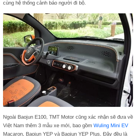
cùng hệ thống cảnh báo người đi bộ.
Ngoài Baojun E100, TMT Motor cũng xác nhận sẽ đưa về
Việt Nam thêm 3 mẫu xe mới, bao gồm
Wuling Mini EV
Macaron, Baojun YEP và Baojun YEP Plus. Đây đều là