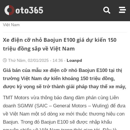
Trang Chủ
Tin Xe
Xe Điện Cỡ Nhỏ Baojun E100 Giá Dự Kiến 150 Triệu Đồng Sắp Về
Việt Nam
Xe điện cỡ nhỏ Baojun E100 giá dự kiến 150
triệu đồng sắp về Việt Nam
Thứ Năm, 02/01/2025 - 14:36 -
Loanpd
Giá bán của mẫu xe điện cỡ nhỏ Baojun E100 tại thị
trường Việt Nam dự kiến khoảng 150 triệu đồng,
được kỳ vọng sẽ trở thành giải pháp thay thế xe máy,
TMT Motors vừa thông báo đang đàm phán cùng Liên
doanh SGMW (SAIC – General Motors – Wuling) để đưa
về Việt Nam một số dòng xe mới thuộc thương hiệu con
Baojun. Trong đó Baojun E100 sẽ được nhập khẩu