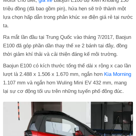
Motor cho biết,
giá xe
Baojun E100 dự kiến khoảng 150
triệu đồng (đã bao gồm pin), hứa hẹn sẽ trở thành một
lựa chọn hấp dẫn trong phân khúc xe điện giá rẻ tại nước
ta.
Ra mắt lần đầu tại Trung Quốc vào tháng 7/2017, Baojun
E100 đã góp phần dần thay thế xe 2 bánh tại đây, đồng
thời giảm khí thải và cải thiện đáng kể môi trường.
Baojun E100 có kích thước tổng thể dài x rộng x cao lần
lượt là 2.488 x 1.506 x 1.670 mm, ngắn hơn
Kia Morning
1.107 mm và ngắn hơn Wuling Mini EV 432 mm, mang
lại sự cơ động tối ưu trên những tuyến phố đông đúc.