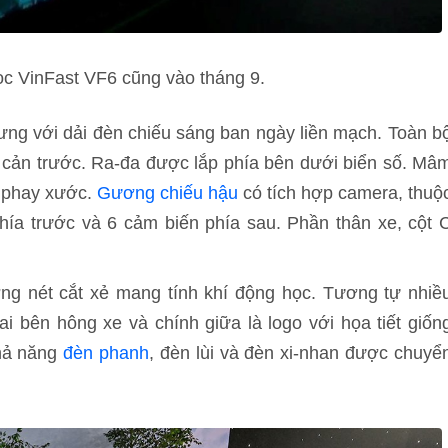
cọc VinFast VF6 cũng vào tháng 9.
rưng với dải đèn chiếu sáng ban ngày liền mạch. Toàn b
 cản trước. Ra-đa được lắp phía bên dưới biển số. Mâ
p phay xước.
Gương chiếu hậu
có tích hợp camera, thuộ
hía trước và 6 cảm biến phía sau. Phần thân xe, cột 
g nét cắt xẻ mang tính khí động học. Tương tự nhiề
i bên hông xe và chính giữa là logo với họa tiết giốn
khả năng
đèn phanh
, đèn lùi và đèn xi-nhan được chuyể