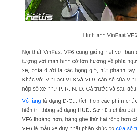
Hình ảnh VinFast VF6 
Nội thất VinFast VF6 cũng giống hệt với bản 
tượng với màn hình cỡ lớn hướng về phía ngườ
xe, phía dưới là các họng gió, nút phanh tay 
Khác với VinFast VF8 và VF9, cần số của Vin
hộp số xe như P, R, N, D. Cả trước và sau đều 
Vô lăng
là dạng D-Cut tích hợp các phím chức
hiển thị thông số dạng HUD. Sở hữu chiều dài
VF6 thoáng hơn, hàng ghế thứ hai rộng hơn c
VF6 là mẫu xe duy nhất phân khúc có
cửa sổ t