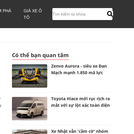
M PHÁ
GIÁ XE Ô
TÔ
Có thể bạn quan tâm
Zenvo Aurora - siêu xe Đan
Mạch mạnh 1.850 mã lực
.
Toyota Hiace mới rục rịch ra
mắt với sự lột xác toàn diện
y
Xe Nhật vẫn 'cầm cờ' nhóm