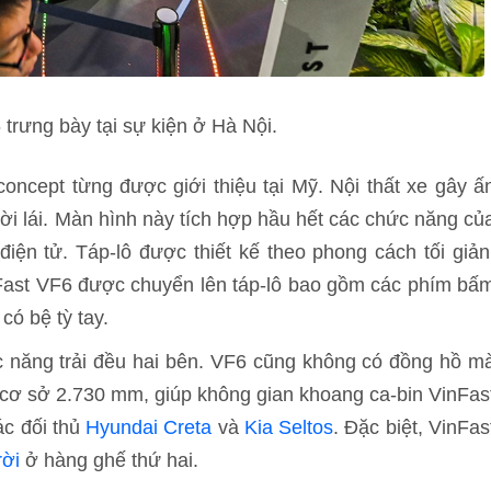
trưng bày tại sự kiện ở Hà Nội.
concept từng được giới thiệu tại Mỹ. Nội thất xe gây ấ
i lái. Màn hình này tích hợp hầu hết các chức năng củ
điện tử. Táp-lô được thiết kế theo phong cách tối giản
Fast VF6 được chuyển lên táp-lô bao gồm các phím bấ
có bệ tỳ tay.
 năng trải đều hai bên. VF6 cũng không có đồng hồ m
 cơ sở 2.730 mm, giúp không gian khoang ca-bin VinFas
ác đối thủ
Hyundai Creta
và
Kia Seltos
. Đặc biệt, VinFas
rời
ở hàng ghế thứ hai.