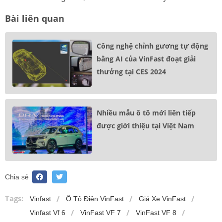
Bài liên quan
Công nghệ chỉnh gương tự động
bằng AI của VinFast đoạt giải
thưởng tại CES 2024
Nhiều mẫu ô tô mới liên tiếp
được giới thiệu tại Việt Nam
Chia sẻ
Tags:
Vinfast
Ô Tô Điện VinFast
Giá Xe VinFast
Vinfast Vf 6
VinFast VF 7
VinFast VF 8