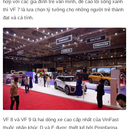
hợp với các gia đình trẻ văn minh, đề cao lối sống xanh
thì VF 7 là lựa chọn lý tưởng cho những người trẻ thành
đạt và cá tính.
VF 8 và VF 9 là hai dòng xe cao cấp nhất của VinFast
thuộc phân khúc D và E được thiết kế bởi Pininfarina.