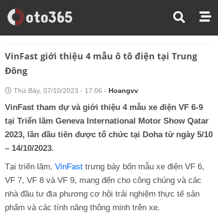
Trang Chủ
Thị Trường Xe
VinFast Giới Thiệu 4 Mẫu Ô Tô Điện Tại Trung Đông
VinFast giới thiệu 4 mẫu ô tô điện tại Trung
Đông
Thứ Bảy, 07/10/2023 - 17:06 -
Hoangvv
VinFast tham dự và giới thiệu 4 mẫu xe điện VF 6-9
tại Triển lãm Geneva International Motor Show Qatar
2023, lần đầu tiên được tổ chức tại Doha từ ngày 5/10
– 14/10/2023.
Tại triển lãm,
VinFast
trưng bày bốn mẫu xe điện VF 6,
VF 7, VF 8 và VF 9, mang đến cho công chúng và các
nhà đầu tư địa phương cơ hội trải nghiệm thực tế sản
phẩm và các tính năng thông minh trên xe.