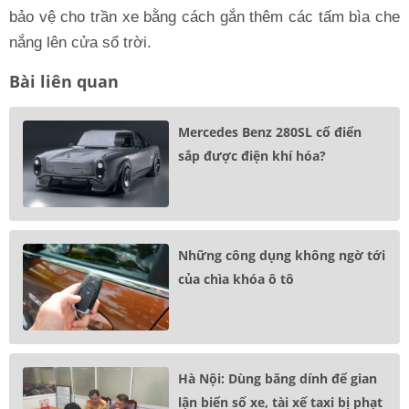
bảo vệ cho trần xe bằng cách gắn thêm các tấm bìa che
nắng lên cửa sổ trời.
Bài liên quan
Mercedes Benz 280SL cổ điển
sắp được điện khí hóa?
Những công dụng không ngờ tới
của chìa khóa ô tô
Hà Nội: Dùng băng dính để gian
lận biển số xe, tài xế taxi bị phạt