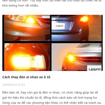
đến động cơ hơn. Tuy vậy mức độ thiệt hại cho toàn bộ chiếc xe là
khó lường hơn rất nhiều.
Cách thay đèn xi nhan xe ô tô
19/08/2024 16:53
Đèn báo rẽ, hay còn gọi là đèn xi nhan, có chức năng giúp tài xế
gửi tín hiệu khi chuẩn bị rẽ, đồng thời cảnh báo về tình trạng hư
hỏng của xe để các phương tiện khác có thể nhận biết và tránh xa.