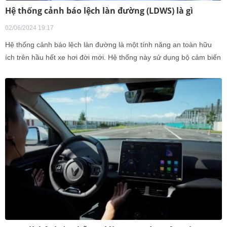
Hệ thống cảnh báo lệch làn đường (LDWS) là gì
02/06/2024 19:17
Hệ thống cảnh báo lệch làn đường là một tính năng an toàn hữu
ích trên hầu hết xe hơi đời mới. Hệ thống này sử dụng bộ cảm biến
và camera để phát hiện khi xe di chuyển ra khỏi làn đường mà
không có bất kỳ tín hiệu nào thông báo cho các phương tiện khác
về sự thay đổi hướng đi và cảnh báo tài xế.