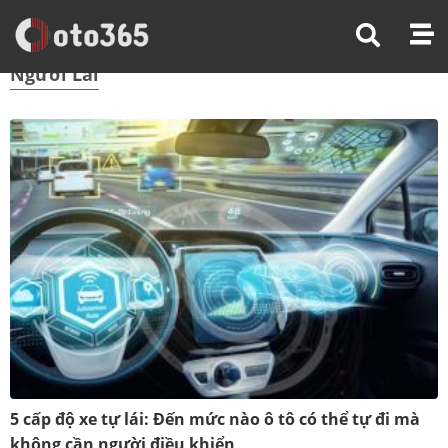
Trang Chủ
Người Lái
Người Lái
5 cấp độ xe tự lái: Đến mức nào ô tô có thể tự đi mà
không cần người điều khiển