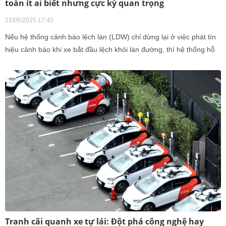
toàn ít ai biết nhưng cực kỳ quan trọng
21/05/2025 17:45
Nếu hệ thống cảnh báo lệch làn (LDW) chỉ dừng lại ở việc phát tín
hiệu cảnh báo khi xe bắt đầu lệch khỏi làn đường, thì hệ thống hỗ
trợ giữ làn đường (LKA) tiến thêm một bước bằng cách can thiệp
chủ động – điều chỉnh vô-lăng nhẹ nhàng để đưa xe trở lại đúng
làn, giúp nâng cao mức độ an toàn và hỗ trợ người lái hiệu quả
hơn trong thực tế vận hành.
Tranh cãi quanh xe tự lái: Đột phá công nghệ hay