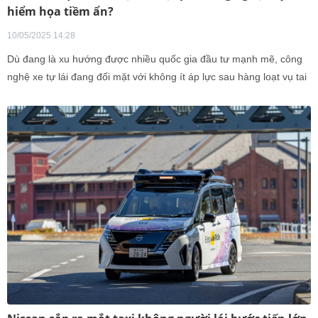
hiểm họa tiềm ẩn?
10/05/2025 14:28
Dù đang là xu hướng được nhiều quốc gia đầu tư mạnh mẽ, công
nghệ xe tự lái đang đối mặt với không ít áp lực sau hàng loạt vụ tai
nạn gây tranh cãi trong thời gian gần đây. Thực tế này buộc các cơ
quan quản lý tại nhiều nước phải siết chặt hơn các quy định giám
sát và thử nghiệm, nhằm đảm bảo an toàn trước khi đưa vào vận
hành rộng rãi.