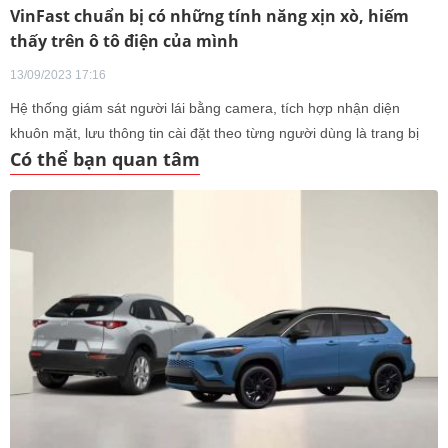
VinFast chuẩn bị có những tính năng xịn xò, hiếm
thấy trên ô tô điện của mình
13/09/2023 17:16
Hệ thống giám sát người lái bằng camera, tích hợp nhận diện
khuôn mặt, lưu thông tin cài đặt theo từng người dùng là trang bị
Có thể bạn quan tâm
công nghệ mới vừa được VinFast giới thiệu.