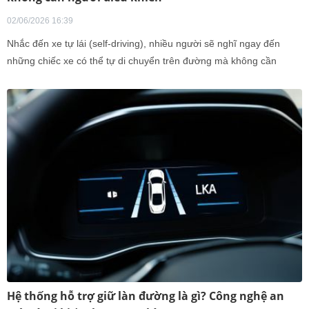
02/06/2026 16:39
Nhắc đến xe tự lái (self-driving), nhiều người sẽ nghĩ ngay đến
những chiếc xe có thể tự di chuyển trên đường mà không cần
người lái. Tuy vậy, đó chỉ là một phần khái niệm
Hệ thống hỗ trợ giữ làn đường là gì? Công nghệ an