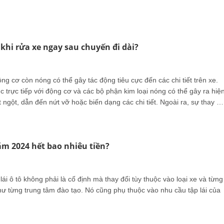
 khi rửa xe ngay sau chuyến đi dài?
ộng cơ còn nóng có thể gây tác động tiêu cực đến các chi tiết trên xe.
c trực tiếp với động cơ và các bộ phận kim loại nóng có thể gây ra hiệ
 ngột, dẫn đến nứt vỡ hoặc biến dạng các chi tiết. Ngoài ra, sự thay đổ
t có thể ảnh hưởng đến hệ thống điện và các bộ phận nhạy cảm khác,
 và hiệu suất hoạt động của xe.
năm 2024 hết bao nhiêu tiền?
lái ô tô không phải là cố định mà thay đổi tùy thuộc vào loại xe và từng
hư từng trung tâm đào tạo. Nó cũng phụ thuộc vào nhu cầu tập lái của