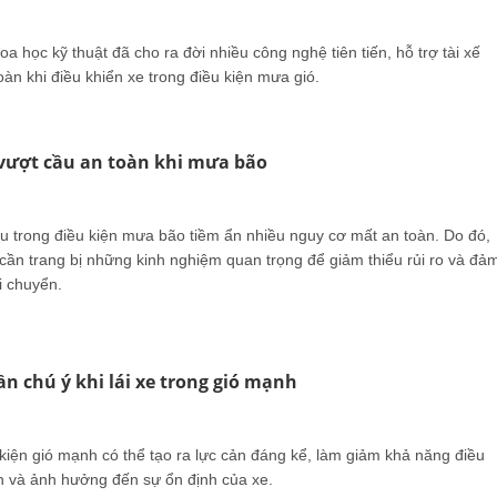
oa học kỹ thuật đã cho ra đời nhiều công nghệ tiên tiến, hỗ trợ tài xế
àn khi điều khiển xe trong điều kiện mưa gió.
vượt cầu an toàn khi mưa bão
ầu trong điều kiện mưa bão tiềm ẩn nhiều nguy cơ mất an toàn. Do đó,
 cần trang bị những kinh nghiệm quan trọng để giảm thiểu rủi ro và đả
i chuyển.
n chú ý khi lái xe trong gió mạnh
 kiện gió mạnh có thể tạo ra lực cản đáng kể, làm giảm khả năng điều
n và ảnh hưởng đến sự ổn định của xe.