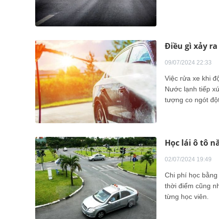
Điều gì xảy ra
09/07/2024 22:33
Việc rửa xe khi đ
Nước lạnh tiếp xú
tượng co ngót đột
nhiệt độ đột ngộ
gây giảm tuổi thọ
Học lái ô tô 
02/07/2024 19:49
Chi phí học bằng 
thời điểm cũng n
từng học viên.