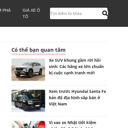
M PHÁ
GIÁ XE Ô
TÔ
Có thể bạn quan tâm
Xe SUV khung gầm rời hồi
sinh: Các hãng xe lớn chuẩn
bị cuộc cạnh tranh mới
Xem trước Hyundai Santa Fe
bản độ địa hình sắp bán ở
Việt Nam
Vì sao xe Nhật tiết kiệm