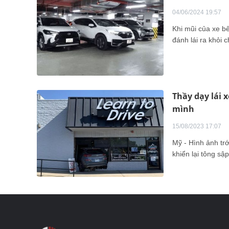
04/06/2024 19:57
Khi mũi của xe bê
đánh lái ra khỏi
Thầy dạy lái 
mình
15/08/2023 17:07
Mỹ - Hình ảnh trớ
khiển lại tông sậ