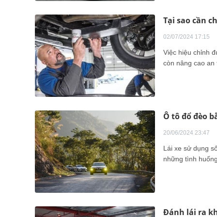
Tại sao cần c
02/07/2024 17:15
Việc hiệu chỉnh 
còn nâng cao an 
Ô tô đổ đèo b
20/06/2024 23:47
Lái xe sử dụng s
những tình huống
Đánh lái ra k