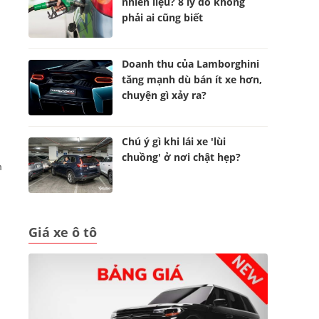
nhiên liệu? 8 lý do không
phải ai cũng biết
Doanh thu của Lamborghini
tăng mạnh dù bán ít xe hơn,
chuyện gì xảy ra?
Chú ý gì khi lái xe 'lùi
chuồng' ở nơi chật hẹp?
m
Giá xe ô tô