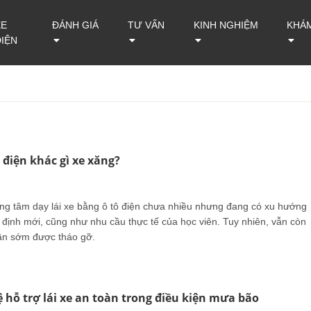
XE
ĐÁNH GIÁ
TƯ VẤN
KINH NGHIỆM
KHÁ
ĐIỆN
ô điện khác gì xe xăng?
ung tâm dạy lái xe bằng ô tô điện chưa nhiều nhưng đang có xu hướng
 định mới, cũng như nhu cầu thực tế của học viên. Tuy nhiên, vẫn còn
ần sớm được tháo gỡ.
 hỗ trợ lái xe an toàn trong điều kiện mưa bão