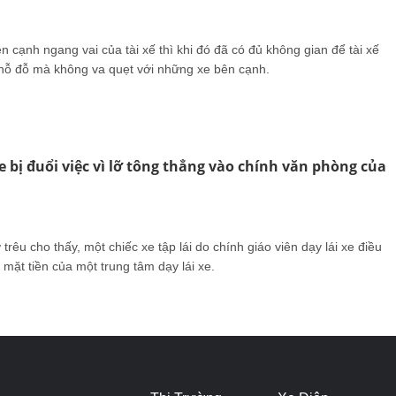
n cạnh ngang vai của tài xế thì khi đó đã có đủ không gian để tài xế
 chỗ đỗ mà không va quẹt với những xe bên cạnh.
xe bị đuổi việc vì lỡ tông thẳng vào chính văn phòng của
 trêu cho thấy, một chiếc xe tập lái do chính giáo viên dạy lái xe điều
p mặt tiền của một trung tâm dạy lái xe.