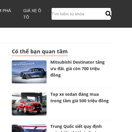
M PHÁ
GIÁ XE Ô
TÔ
Có thể bạn quan tâm
Mitsubishi Destinator tăng
ưu đãi, giá còn 700 triệu
đồng
Top xe sedan đáng mua
trong tầm giá 500 triệu đồng
Trung Quốc siết quy định