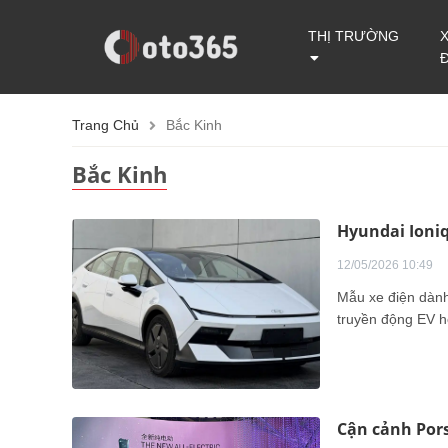
THỊ TRƯỜNG
Trang Chủ
Bắc Kinh
Bắc Kinh
Hyundai Ioniq
12/05/2026 10:49
Mẫu xe điện dành
truyền động EV 
Cận cảnh Pors