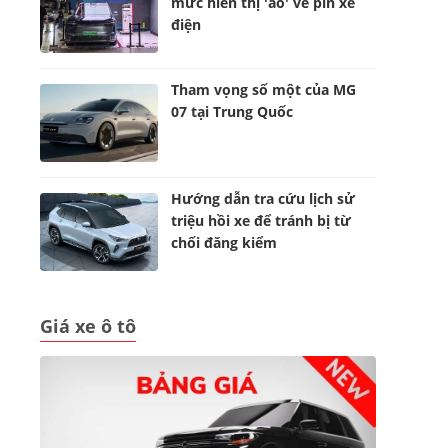
mức hiển thị 'ảo' về pin xe
điện
Tham vọng số một của MG
07 tại Trung Quốc
Hướng dẫn tra cứu lịch sử
triệu hồi xe để tránh bị từ
chối đăng kiểm
Giá xe ô tô