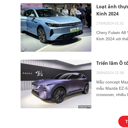
Loạt ảnh thực
Kinh 2024
27/04/2024 01:31
Chery Fulwin A8 
Kinh 2024 với thi
Triển lãm Ô t
26/04/2024 22:39
Mẫu concept Mazd
mẫu Mazda EZ-6 
crossover, nhiều
T