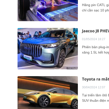
Hãng pin CATL gây
chỉ cần sạc 10 ph
Jaecoo J8 PHE
01/05/2024 18:27
Phiên bản plug-i
xăng 1.5L kết hợp
Toyota ra mắt
30/04/2024 12:07
Tại triển lãm ôtô
SUV thuần điện 