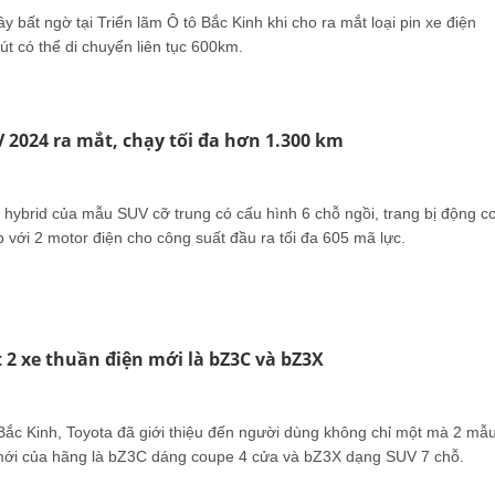
 bất ngờ tại Triển lãm Ô tô Bắc Kinh khi cho ra mắt loại pin xe điện
út có thể di chuyển liên tục 600km.
V 2024 ra mắt, chạy tối đa hơn 1.300 km
n hybrid của mẫu SUV cỡ trung có cấu hình 6 chỗ ngồi, trang bị động c
 với 2 motor điện cho công suất đầu ra tối đa 605 mã lực.
 2 xe thuần điện mới là bZ3C và bZ3X
 Bắc Kinh, Toyota đã giới thiệu đến người dùng không chỉ một mà 2 mẫ
mới của hãng là bZ3C dáng coupe 4 cửa và bZ3X dạng SUV 7 chỗ.