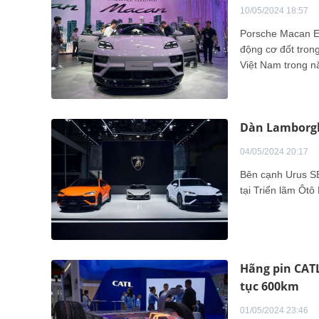
10/05/2024 18:57
Porsche Macan EV
động cơ đốt tron
Việt Nam trong n
Dàn Lamborghi
04/05/2024 20:17
Bên cạnh Urus S
tại Triển lãm Ôtô
Hãng pin CATL
tục 600km
01/05/2024 23:46