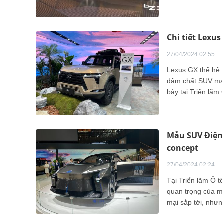
Chi tiết Lexu
27/04/2024 02:55
Lexus GX thế hệ 
đậm chất SUV mạn
bày tại Triển lãm
Mẫu SUV Điện
concept
27/04/2024 02:24
Tại Triển lãm Ô 
quan trọng của m
mại sắp tới, như
Lexus.