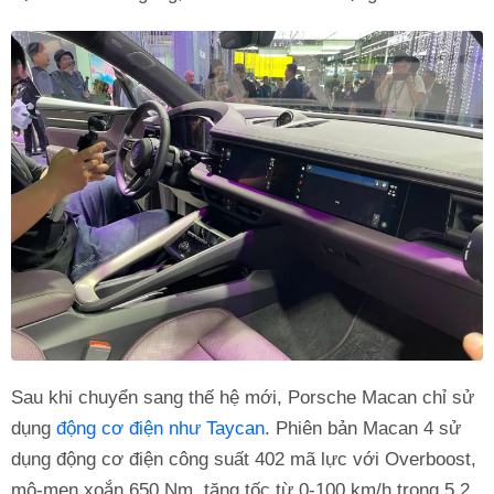
Sau khi chuyển sang thế hệ mới, Porsche Macan chỉ sử
dụng
động cơ điện như Taycan
. Phiên bản Macan 4 sử
dụng động cơ điện công suất 402 mã lực với Overboost,
mô-men xoắn 650 Nm, tăng tốc từ 0-100 km/h trong 5,2