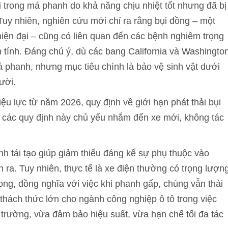
 trong má phanh do khả năng chịu nhiệt tốt nhưng đã bị
Tuy nhiên, nghiên cứu mới chỉ ra rằng bụi đồng – một
iện đại – cũng có liên quan đến các bệnh nghiêm trọng
tính. Đáng chú ý, dù các bang California và Washingto
 phanh, nhưng mục tiêu chính là bảo vệ sinh vật dưới
ười.
iệu lực từ năm 2026, quy định về giới hạn phát thải bụi
 các quy định này chủ yếu nhắm đến xe mới, không tác
anh tái tạo giúp giảm thiểu đáng kể sự phụ thuộc vào
 ra. Tuy nhiên, thực tế là xe điện thường có trọng lượn
ong, đồng nghĩa với việc khi phanh gấp, chúng vẫn thải
 thách thức lớn cho ngành công nghiệp ô tô trong việc
i trường, vừa đảm bảo hiệu suất, vừa hạn chế tối đa tác