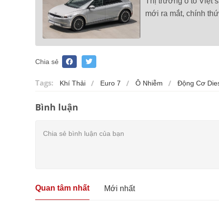
Thị trường ô tô Việt 
mới ra mắt, chính th
Chia sẻ
Tags:
Khí Thải
Euro 7
Ô Nhiễm
Động Cơ Die
Bình luận
Quan tâm nhất
Mới nhất