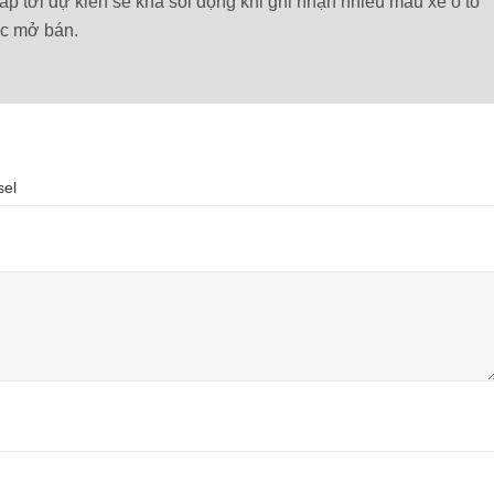
sắp tới dự kiến sẽ khá sôi động khi ghi nhận nhiều mẫu xe ô tô
ức mở bán.
sel