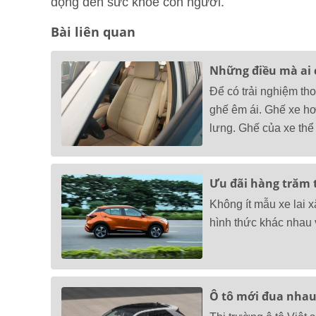
động đến sức khỏe con người.
Bài liên quan
Những điều mà ai c
Để có trải nghiệm tho
ghế êm ái. Ghế xe hơ
lưng. Ghế của xe thể
Ưu đãi hàng trăm t
Không ít mẫu xe lai 
hình thức khác nhau v
Ô tô mới đua nhau