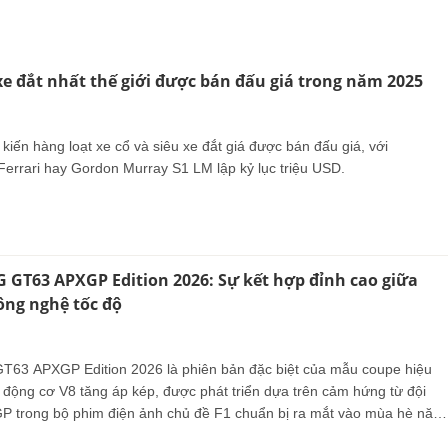
e đắt nhất thế giới được bán đấu giá trong năm 2025
iến hàng loạt xe cổ và siêu xe đắt giá được bán đấu giá, với
errari hay Gordon Murray S1 LM lập kỷ lục triệu USD.
GT63 APXGP Edition 2026: Sự kết hợp đỉnh cao giữa
ông nghệ tốc độ
63 APXGP Edition 2026 là phiên bản đặc biệt của mẫu coupe hiệu
 động cơ V8 tăng áp kép, được phát triển dựa trên cảm hứng từ đội
P trong bộ phim điện ảnh chủ đề F1 chuẩn bị ra mắt vào mùa hè năm
e sản xuất giới hạn toàn cầu với chỉ 52 chiếc, thể hiện sự độc quyền v