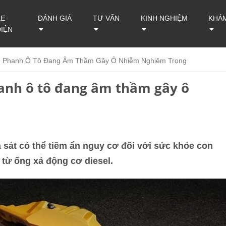
XE
ĐÁNH GIÁ
TƯ VẤN
KINH NGHIỆM
KHÁ
ĐIỆN
g Phanh Ô Tô Đang Âm Thầm Gây Ô Nhiễm Nghiêm Trọng
hanh ô tô đang âm thầm gây ô
a sát có thể tiềm ẩn nguy cơ đối với sức khỏe con
 từ ống xả động cơ diesel.