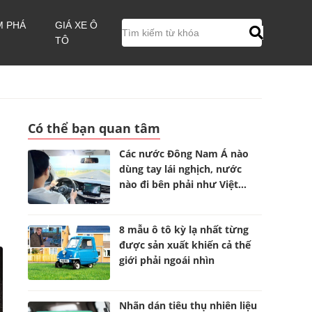
M PHÁ
GIÁ XE Ô
TÔ
Có thể bạn quan tâm
Các nước Đông Nam Á nào
dùng tay lái nghịch, nước
nào đi bên phải như Việt
Nam?
8 mẫu ô tô kỳ lạ nhất từng
được sản xuất khiến cả thế
giới phải ngoái nhìn
Nhãn dán tiêu thụ nhiên liệu