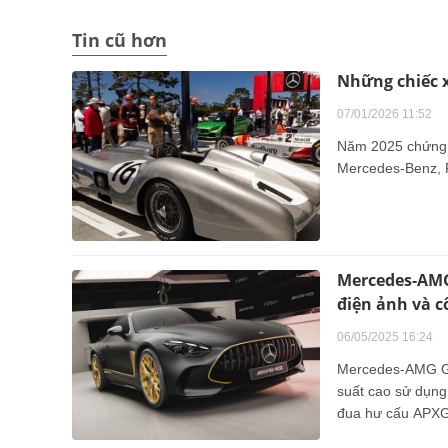
Tin cũ hơn
Những chiếc x
07/01/2026 11:52
Năm 2025 chứng k
Mercedes-Benz, F
Mercedes-AMG 
điện ảnh và c
06/05/2025 16:24
Mercedes-AMG GT
suất cao sử dụng
đua hư cấu APXG
nay. Đây là mẫu x