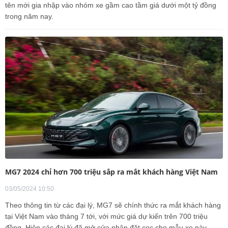
tên mới gia nhập vào nhóm xe gầm cao tầm giá dưới một tỷ đồng
trong năm nay.
MG7 2024 chỉ hơn 700 triệu sắp ra mắt khách hàng Việt Nam
03/05/2024 10:50
Theo thông tin từ các đại lý, MG7 sẽ chính thức ra mắt khách hàng
tại Việt Nam vào tháng 7 tới, với mức giá dự kiến trên 700 triệu
đồng. Hiện các đại lý đã mở cửa nhận đặt cọc cho mẫu xe này.