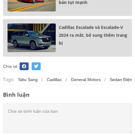
bán tụt mạnh
Cadillac Escalade và Escalade-V
2024 ra mắt, bổ sung thêm trang
bị
Chia sẻ
Tags:
Siêu Sang
Cadillac
General Motors
Sedan Điện
Bình luận