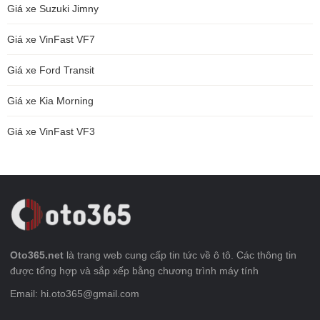
Giá xe Suzuki Jimny
Giá xe VinFast VF7
Giá xe Ford Transit
Giá xe Kia Morning
Giá xe VinFast VF3
Oto365.net
là trang web cung cấp tin tức về ô tô. Các thông tin
được tổng hợp và sắp xếp bằng chương trình máy tính
Email: hi.oto365@gmail.com