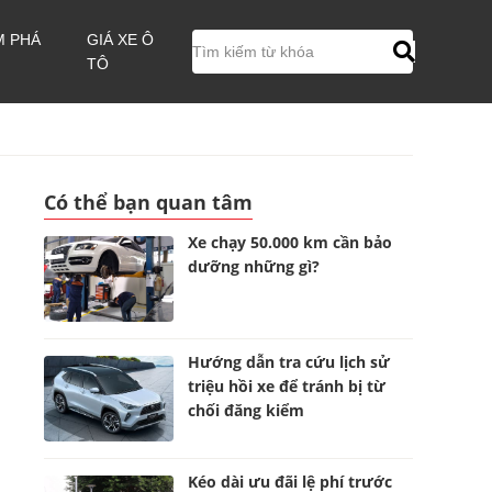
M PHÁ
GIÁ XE Ô
TÔ
Có thể bạn quan tâm
Xe chạy 50.000 km cần bảo
dưỡng những gì?
Hướng dẫn tra cứu lịch sử
triệu hồi xe để tránh bị từ
chối đăng kiểm
Kéo dài ưu đãi lệ phí trước