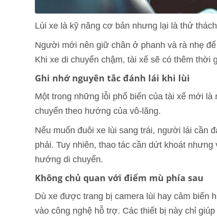
Lùi xe là kỹ năng cơ bản nhưng lại là thử thách
Người mới nên giữ chân ở phanh và rà nhẹ để k
Khi xe di chuyển chậm, tài xế sẽ có thêm thời 
Ghi nhớ nguyên tắc đánh lái khi lùi
Một trong những lỗi phổ biến của tài xế mới là 
chuyển theo hướng của vô-lăng.
Nếu muốn đuôi xe lùi sang trái, người lái cần đá
phải. Tuy nhiên, thao tác cần dứt khoát nhưng v
hướng di chuyển.
Không chủ quan với điểm mù phía sau
Dù xe được trang bị camera lùi hay cảm biến h
vào công nghệ hỗ trợ. Các thiết bị này chỉ gi