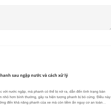
 phanh sau ngập nước và cách xử lý
úc với nước ngập, má phanh có thể bị nở ra, dẫn đến tình trạng bàn
n nhỏ hơn bình thường, gây ra hiện tượng phanh bị bó cứng. Điều này
ởng đến khả năng phanh của xe mà còn tiềm ẩn nguy cơ an toàn
g quá trình điều khiển.