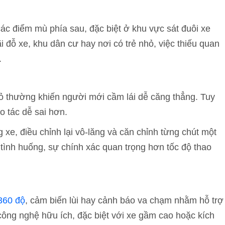
a các điểm mù phía sau, đặc biệt ở khu vực sát đuôi xe
 đỗ xe, khu dân cư hay nơi có trẻ nhỏ, việc thiếu quan
.
ỏ thường khiến người mới cầm lái dễ căng thẳng. Tuy
o tác dễ sai hơn.
 xe, điều chỉnh lại vô-lăng và căn chỉnh từng chút một
u tình huống, sự chính xác quan trọng hơn tốc độ thao
360 độ
, cảm biến lùi hay cảnh báo va chạm nhằm hỗ trợ
công nghệ hữu ích, đặc biệt với xe gầm cao hoặc kích