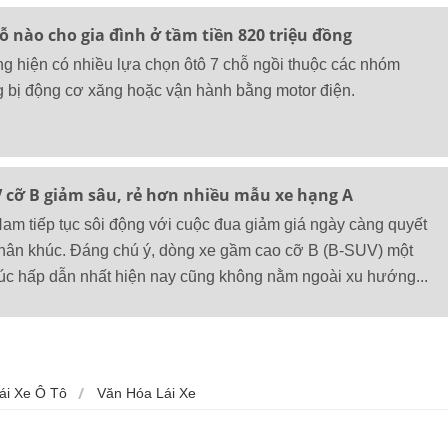
 nào cho gia đình ở tầm tiền 820 triệu đồng
ng hiện có nhiều lựa chọn ôtô 7 chỗ ngồi thuộc các nhóm
 bị động cơ xăng hoặc vận hành bằng motor điện.
V cỡ B giảm sâu, rẻ hơn nhiều mẫu xe hạng A
 Nam tiếp tục sôi động với cuộc đua giảm giá ngày càng quyết
 phân khúc. Đáng chú ý, dòng xe gầm cao cỡ B (B-SUV) một
úc hấp dẫn nhất hiện nay cũng không nằm ngoài xu hướng...
ái Xe Ô Tô
Văn Hóa Lái Xe