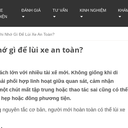
XE
ĐÁNH GIÁ
TƯ VẤN
KINH NGHIỆM
KHÁ
ĐIỆN
hi Nhớ Gì Để Lùi Xe An Toàn?
ớ gì để lùi xe an toàn?
hách lớn với nhiều tài xế mới. Không giống khi di
phải phối hợp linh hoạt giữa quan sát, cảm nhận
một chút mất tập trung hoặc thao tác sai cũng có thể
ật hẹp hoặc đông phương tiện.
nguyên tắc cơ bản, người mới hoàn toàn có thể lùi xe