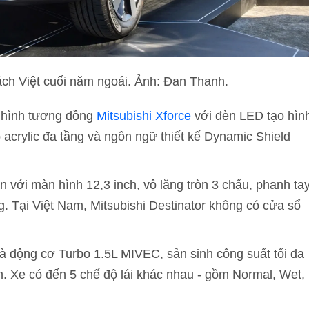
hách Việt cuối năm ngoái. Ảnh: Đan Thanh.
i hình tương đồng
Mitsubishi Xforce
với đèn LED tạo hìn
ớp acrylic đa tầng và ngôn ngữ thiết kế Dynamic Shield
n với màn hình 12,3 inch, vô lăng tròn 3 chấu, phanh ta
g. Tại Việt Nam, Mitsubishi Destinator không có cửa sổ
là động cơ Turbo 1.5L MIVEC, sản sinh công suất tối đa
 Xe có đến 5 chế độ lái khác nhau - gồm Normal, Wet,