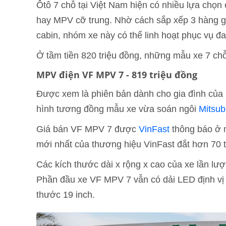
Ôtô 7 chỗ tại Việt Nam hiện có nhiều lựa chọ
hay MPV cỡ trung. Nhờ cách sắp xếp 3 hàng g
cabin, nhóm xe này có thể linh hoạt phục vụ 
Ở tầm tiền 820 triệu đồng, những mẫu xe 7 ch
MPV điện VF MPV 7 - 819 triệu đồng
Được xem là phiên bản dành cho gia đình của
hình tương đồng mẫu xe vừa soán ngôi
Mitsub
Giá bán VF MPV 7 được
VinFast
thông báo ở 
mới nhất của thương hiệu VinFast đắt hơn 70 t
Các kích thước dài x rộng x cao của xe lần lư
Phần đầu xe VF MPV 7 vẫn có dải LED định vị
thước 19 inch.