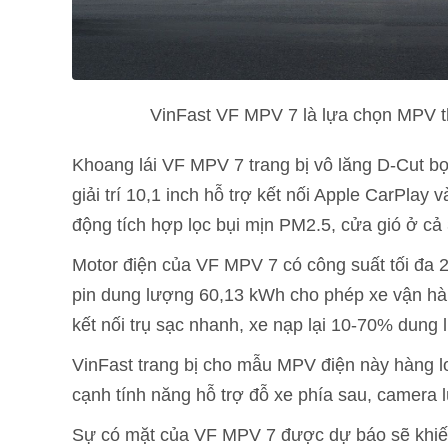
VinFast VF MPV 7 là lựa chọn MPV th
Khoang lái VF MPV 7 trang bị vô lăng D-Cut bọc
giải trí 10,1 inch hỗ trợ kết nối Apple CarPlay
động tích hợp lọc bụi mịn PM2.5, cửa gió ở cả
Motor điện của VF MPV 7 có công suất tối đa
pin dung lượng 60,13 kWh cho phép xe vận hàn
kết nối trụ sạc nhanh, xe nạp lại 10-70% dung 
VinFast trang bị cho mẫu MPV điện này hàng lo
cạnh tính năng hỗ trợ đỗ xe phía sau, camera lù
Sự có mặt của VF MPV 7 được dự báo sẽ khiến