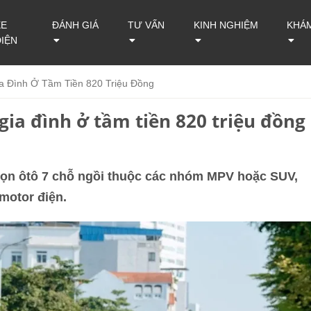
XE
ĐÁNH GIÁ
TƯ VẤN
KINH NGHIỆM
KHÁ
ĐIỆN
 Đình Ở Tầm Tiền 820 Triệu Đồng
ia đình ở tầm tiền 820 triệu đồng
chọn ôtô 7 chỗ ngồi thuộc các nhóm MPV hoặc SUV,
motor điện.