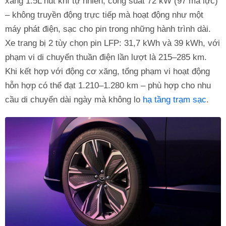
xăng 1.5L hút khí tự nhiên, công suất 72 kW (97 mã lực)
– không truyền động trực tiếp mà hoạt động như một
máy phát điện, sạc cho pin trong những hành trình dài.
Xe trang bị 2 tùy chọn pin LFP: 31,7 kWh và 39 kWh, với
phạm vi di chuyển thuần điện lần lượt là 215–285 km.
Khi kết hợp với động cơ xăng, tổng phạm vi hoạt động
hỗn hợp có thể đạt 1.210–1.280 km – phù hợp cho nhu
cầu di chuyển dài ngày mà không lo
hạ tầng trạm sạc
.