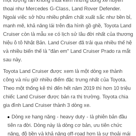
một lượng fan không thua kém những dòng xe huyền
thoại như Mercedes G-Class, Land Rover Defender.
Ngoài việc sở hữu nhiều phẩm chất xuất sắc như bền bỉ,
mạnh mẽ, khả năng lái trên địa hình gồ ghề, Toyota Land
Cruiser còn là mẫu xe có lịch sử lâu đời nhất của thương
hiệu ô tô Nhật Bản. Land Cruiser đã trải qua nhiều thế hệ
và nhiều biến thể là "đàn em" Land Cruiser Prado ra mắt
sau này.
Toyota Land Cruiser được xem là một dòng xe thành
công và níu giữ nhiều điểm đặc trưng nhất của Toyota.
Theo một thống kê thì đến hết năm 2019 thì hơn 10 triệu
chiếc Land Cruiser được bán ra thị trường. Toyota chia
gia đình Land Cruiser thành 3 dòng xe.
Dòng xe hạng nặng - heavy duty - là phiên bản đầu
tiên ra đời. Dòng này là dòng cơ bản, ưu tiên chức
năng, độ bền và khả năng off-road hơn là sự thoải mái