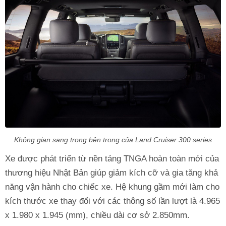
Không gian sang trọng bên trong của Land Cruiser 300 series
Xe được phát triển từ nền tảng TNGA hoàn toàn mới của
thương hiệu Nhật Bản giúp giảm kích cỡ và gia tăng khả
năng vận hành cho chiếc xe. Hệ khung gầm mới làm cho
kích thước xe thay đổi với các thông số lần lượt là 4.965
x 1.980 x 1.945 (mm), chiều dài cơ sở 2.850mm.