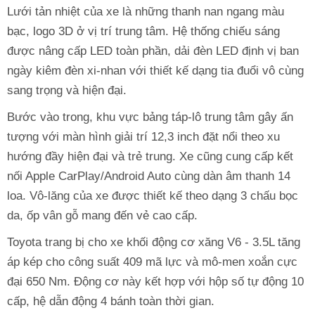
Lưới tản nhiệt của xe là những thanh nan ngang màu
bạc, logo 3D ở vị trí trung tâm. Hệ thống chiếu sáng
được nâng cấp LED toàn phần, dải đèn LED định vị ban
ngày kiêm đèn xi-nhan với thiết kế dạng tia đuổi vô cùng
sang trọng và hiện đại.
Bước vào trong, khu vực bảng táp-lô trung tâm gây ấn
tượng với màn hình giải trí 12,3 inch đặt nổi theo xu
hướng đầy hiện đại và trẻ trung. Xe cũng cung cấp kết
nối Apple CarPlay/Android Auto cùng dàn âm thanh 14
loa. Vô-lăng của xe được thiết kế theo dạng 3 chấu bọc
da, ốp vân gỗ mang đến vẻ cao cấp.
Toyota trang bị cho xe khối động cơ xăng V6 - 3.5L tăng
áp kép cho công suất 409 mã lực và mô-men xoắn cực
đại 650 Nm. Động cơ này kết hợp với hộp số tự động 10
cấp, hệ dẫn động 4 bánh toàn thời gian.