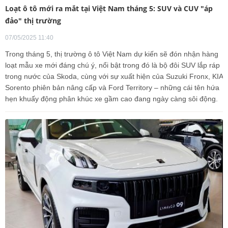
Loạt ô tô mới ra mắt tại Việt Nam tháng 5: SUV và CUV "áp
đảo" thị trường
07/05/2025 11:40
Trong tháng 5, thị trường ô tô Việt Nam dự kiến sẽ đón nhận hàng
loạt mẫu xe mới đáng chú ý, nổi bật trong đó là bộ đôi SUV lắp ráp
trong nước của Skoda, cùng với sự xuất hiện của Suzuki Fronx, KIA
Sorento phiên bản nâng cấp và Ford Territory – những cái tên hứa
hẹn khuấy động phân khúc xe gầm cao đang ngày càng sôi động.