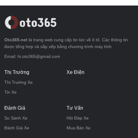
Oto365.net
là trang web cung cấp tin tức về ô tô. Các thông tin
được tổng hợp và sắp xếp bằng chương trình máy tính
Email: hi.oto365@gmail.com
Thị Trường
Xe Điện
Thị Trường Xe
Tin Xe
Đánh Giá
Tư Vấn
So Sánh Xe
Hỏi Đáp Xe
Đánh Giá Xe
Mua Bán Xe