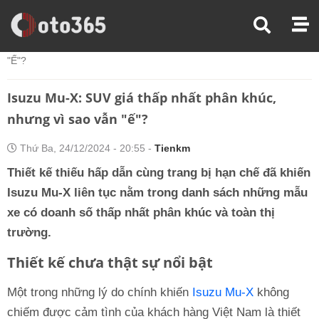
Trang Chủ
Thị Trường Xe
Isuzu Mu-X: SUV Giá Thấp Nhất Phân Khúc, Nhưng Vì Sao Vẫn
"ế"?
Isuzu Mu-X: SUV giá thấp nhất phân khúc,
nhưng vì sao vẫn "ế"?
Thứ Ba, 24/12/2024 - 20:55 -
Tienkm
Thiết kế thiếu hấp dẫn cùng trang bị hạn chế đã khiến
Isuzu Mu-X liên tục nằm trong danh sách những mẫu
xe có doanh số thấp nhất phân khúc và toàn thị
trường.
Thiết kế chưa thật sự nổi bật
Một trong những lý do chính khiến
Isuzu Mu-X
không
chiếm được cảm tình của khách hàng Việt Nam là thiết