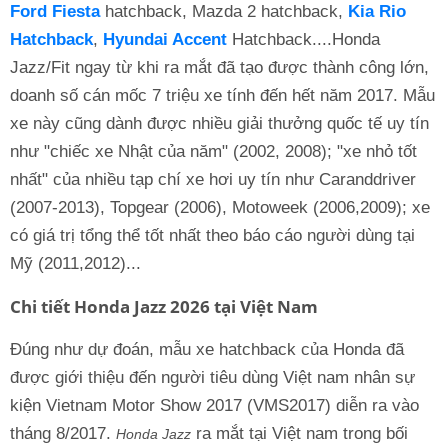
Ford Fiesta
hatchback, Mazda 2 hatchback,
Kia Rio
Hatchback
,
Hyundai Accent
Hatchback....Honda
Jazz/Fit ngay từ khi ra mắt đã tạo được thành công lớn,
doanh số cán mốc 7 triệu xe tính đến hết năm 2017. Mẫu
xe này cũng dành được nhiều giải thưởng quốc tế uy tín
như "chiếc xe Nhật của năm" (2002, 2008); "xe nhỏ tốt
nhất" của nhiều tạp chí xe hơi uy tín như Caranddriver
(2007-2013), Topgear (2006), Motoweek (2006,2009); xe
có giá trị tổng thể tốt nhất theo báo cáo người dùng tại
Mỹ (2011,2012)...
Chi tiết Honda Jazz 2026 tại Việt Nam
Đúng như dự đoán, mẫu xe hatchback của Honda đã
được giới thiệu đến người tiêu dùng Việt nam nhân sự
kiện Vietnam Motor Show 2017 (VMS2017) diễn ra vào
tháng 8/2017.
ra mắt tại Việt nam trong bối
Honda Jazz