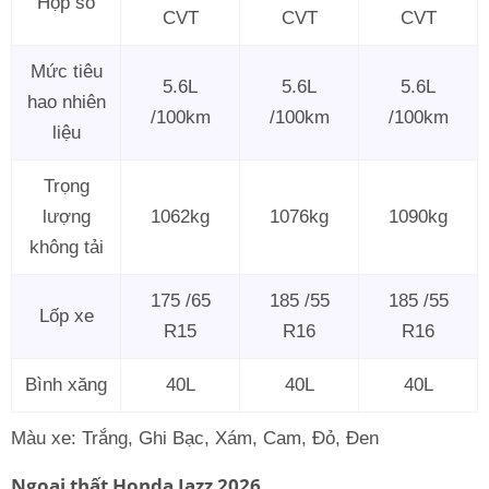
Hộp số
CVT
CVT
CVT
Mức tiêu
5.6L
5.6L
5.6L
hao nhiên
/100km
/100km
/100km
liệu
Trọng
lượng
1062kg
1076kg
1090kg
không tải
175 /65
185 /55
185 /55
Lốp xe
R15
R16
R16
Bình xăng
40L
40L
40L
Màu xe: Trắng, Ghi Bạc, Xám, Cam, Đỏ, Đen
Ngoại thất Honda Jazz 2026