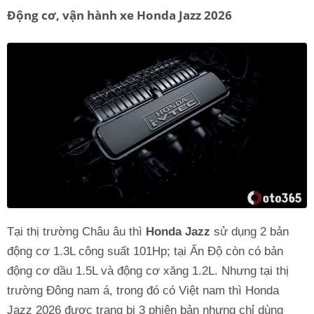
Động cơ, vận hành xe Honda Jazz 2026
Tại thị trường Châu âu thì
Honda Jazz
sử dụng 2 bản
động cơ 1.3L công suất 101Hp; tại Ấn Độ còn có bản
động cơ dầu 1.5L và động cơ xăng 1.2L. Nhưng tại thị
trường Đông nam á, trong đó có Việt nam thì Honda
Jazz 2026 được trang bị 3 phiên bản nhưng chỉ dùng