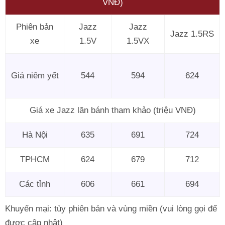
VNĐ)
Phiên bản
Jazz
Jazz
Jazz 1.5RS
xe
1.5V
1.5VX
Giá niêm yết
544
594
624
Giá xe Jazz lăn bánh tham khảo (triệu VNĐ)
Hà Nội
635
691
724
TPHCM
624
679
712
Các tỉnh
606
661
694
Khuyến mại: tùy phiên bản và vùng miền (vui lòng gọi để
được cập nhật)