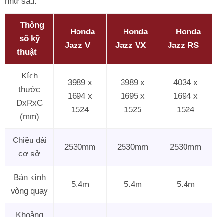
như sau:
Thông
Honda
Honda
Honda
số kỹ
Jazz V
Jazz VX
Jazz RS
thuật
Kích
3989 x
3989 x
4034 x
thước
1694 x
1695 x
1694 x
DxRxC
1524
1525
1524
(mm)
Chiều dài
2530mm
2530mm
2530mm
cơ sở
Bán kính
5.4m
5.4m
5.4m
vòng quay
Khoảng