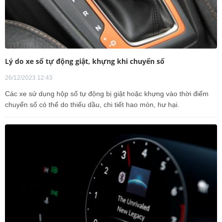
Lý do xe số tự động giật, khựng khi chuyển số
26/12/2023 12:43
Các xe sử dụng hộp số tự động bị giật hoặc khựng vào thời điểm
chuyển số có thể do thiếu dầu, chi tiết hao mòn, hư hại.