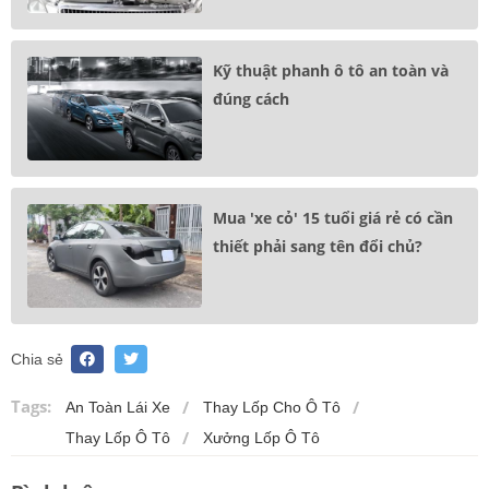
Kỹ thuật phanh ô tô an toàn và
đúng cách
Mua 'xe cỏ' 15 tuổi giá rẻ có cần
thiết phải sang tên đổi chủ?
Chia sẻ
Tags:
An Toàn Lái Xe
Thay Lốp Cho Ô Tô
Thay Lốp Ô Tô
Xưởng Lốp Ô Tô