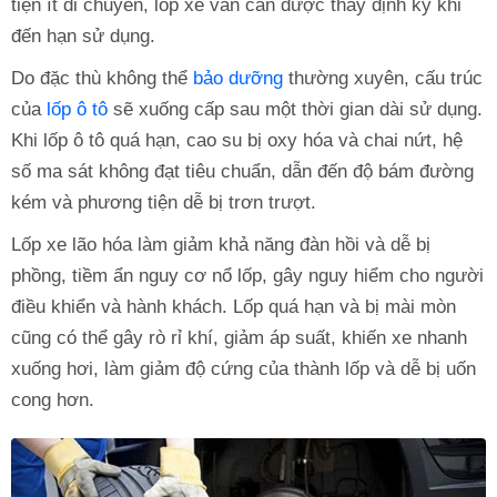
tiện ít di chuyển, lốp xe vẫn cần được thay định kỳ khi
đến hạn sử dụng.
Do đặc thù không thể
bảo dưỡng
thường xuyên, cấu trúc
của
lốp ô tô
sẽ xuống cấp sau một thời gian dài sử dụng.
Khi lốp ô tô quá hạn, cao su bị oxy hóa và chai nứt, hệ
số ma sát không đạt tiêu chuẩn, dẫn đến độ bám đường
kém và phương tiện dễ bị trơn trượt.
Lốp xe lão hóa làm giảm khả năng đàn hồi và dễ bị
phồng, tiềm ẩn nguy cơ nổ lốp, gây nguy hiểm cho người
điều khiển và hành khách. Lốp quá hạn và bị mài mòn
cũng có thể gây rò rỉ khí, giảm áp suất, khiến xe nhanh
xuống hơi, làm giảm độ cứng của thành lốp và dễ bị uốn
cong hơn.