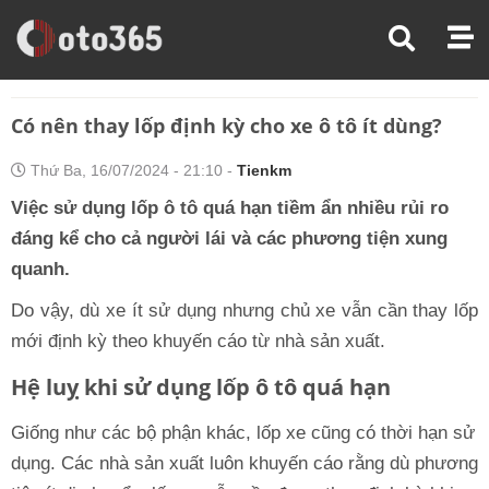
Trang Chủ
Chăm Sóc Xe
Có Nên Thay Lốp Định Kỳ Cho Xe Ô Tô Ít Dùng?
Có nên thay lốp định kỳ cho xe ô tô ít dùng?
Thứ Ba, 16/07/2024 - 21:10 -
Tienkm
Việc sử dụng lốp ô tô quá hạn tiềm ẩn nhiều rủi ro
đáng kể cho cả người lái và các phương tiện xung
quanh.
Do vậy, dù xe ít sử dụng nhưng chủ xe vẫn cần thay lốp
mới định kỳ theo khuyến cáo từ nhà sản xuất.
Hệ luỵ khi sử dụng lốp ô tô quá hạn
Giống như các bộ phận khác, lốp xe cũng có thời hạn sử
dụng. Các nhà sản xuất luôn khuyến cáo rằng dù phương