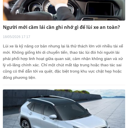
Người mới cầm lái cần ghi nhớ gì để lùi xe an toàn?
18/05/2026 17:17
Lùi xe là kỹ năng cơ bản nhưng lại là thử thách lớn với nhiều tài xế
mới. Không giống khi di chuyển tiến, thao tác lùi đòi hỏi người lái
phải phối hợp linh hoạt giữa quan sát, cảm nhận không gian và xử
lý vô-lăng chính xác. Chỉ một chút mất tập trung hoặc thao tác sai
cũng có thể dẫn tới va quệt, đặc biệt trong khu vực chật hẹp hoặc
đông phương tiện.