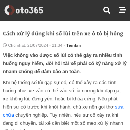
Trang Chủ
Chăm Sóc Xe
Cách Xử Lý Đúng Khi Số Lùi Trên Xe Ô Tô Bị Hỏng
Cách xử lý đúng khi số lùi trên xe ô tô bị hỏng
Chủ nhật, 21/07/2024 - 21:34 -
Tienkm
Việc không vào được số lùi có thể gây ra nhiều tình
huống nguy hiểm, đòi hỏi tài xế phải có kỹ năng xử lý
nhanh chóng để đảm bảo an toàn.
Khi hệ thống số lùi gặp sự cố, có thể xảy ra các tình
huống như: xe vẫn có thể vào số lùi nhưng khi đạp ga,
xe không lùi, đứng yên, hoặc bị khóa cứng. Nếu phát
hiện sự cố trước khi khởi hành, chủ xe nên gọi thợ
sửa
chữa
chuyên nghiệp. Tuy nhiên, nếu sự cố xảy ra khi
đang di chuyển, tài xế cần biết một số mẹo xử lý nhanh