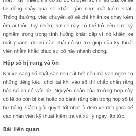
máy. Tuy nhiên, khi có sự cố chuyển số thì số của xe sẽ
tự động nhảy qua số khác, gần như mất kiểm soát.
Thông thường, việc chuyển số sẽ chỉ khiến xe chạy kém
êm ái thôi. Tuy nhiên, sự cố này có thể trở nên cực kỳ
nghiêm trọng trong tình huống khẩn cấp vì nó khiến xe
mất phanh, do đó cần phải có sự trợ giúp của kỹ thuật
viên nhằm khắc phục sự cố này nhanh chóng.
Hộp số bị rung và ồn
Khi xe sang số nhất sàn nếu cắt hết côn mà vẫn nghe có
những tiếng kêu, chói tai khi vào số thì chắc chắn rằng
hộp số đã có vấn đề. Nguyên nhân của trường hợp này
có lẽ do côn bị kẹt hoặc do bánh răng bên trong hộp số bị
hư hỏng. Cách giải quyết tốt nhất là đem xe đến gara để
các nhân viên kỹ thuật kiểm tra và xử lý ngay lập tức.
Bài liên quan