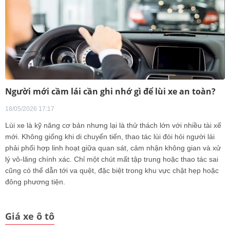
Người mới cầm lái cần ghi nhớ gì để lùi xe an toàn?
18/05/2026 17:17
Lùi xe là kỹ năng cơ bản nhưng lại là thử thách lớn với nhiều tài xế
mới. Không giống khi di chuyển tiến, thao tác lùi đòi hỏi người lái
phải phối hợp linh hoạt giữa quan sát, cảm nhận không gian và xử
lý vô-lăng chính xác. Chỉ một chút mất tập trung hoặc thao tác sai
cũng có thể dẫn tới va quệt, đặc biệt trong khu vực chật hẹp hoặc
đông phương tiện.
Giá xe ô tô