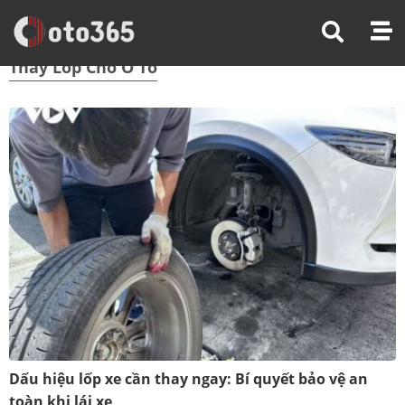
Trang Chủ
Thay Lốp Cho Ô Tô
Thay Lốp Cho Ô Tô
Dấu hiệu lốp xe cần thay ngay: Bí quyết bảo vệ an
toàn khi lái xe