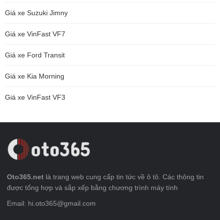
Giá xe Suzuki Jimny
Giá xe VinFast VF7
Giá xe Ford Transit
Giá xe Kia Morning
Giá xe VinFast VF3
Oto365.net
là trang web cung cấp tin tức về ô tô. Các thông tin
được tổng hợp và sắp xếp bằng chương trình máy tính
Email: hi.oto365@gmail.com