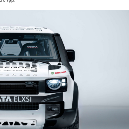
ức tạp.