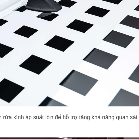
rửa kính áp suất lớn để hỗ trợ tăng khả năng quan sát