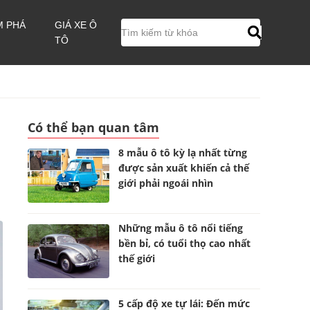
M PHÁ
GIÁ XE Ô
TÔ
Có thể bạn quan tâm
8 mẫu ô tô kỳ lạ nhất từng
được sản xuất khiến cả thế
giới phải ngoái nhìn
Những mẫu ô tô nổi tiếng
bền bỉ, có tuổi thọ cao nhất
thế giới
5 cấp độ xe tự lái: Đến mức