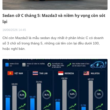
Sedan cỡ C tháng 5: Mazda3 và niềm hy vọng còn sót
lại
16/06/2026 14:45
Chỉ còn Mazda3 là mẫu sedan duy nhất ở phân khúc C có doanh
số 3 chữ số trong tháng 5, những cái tên còn lại đều dưới 100,
hoặc nghỉ bán.