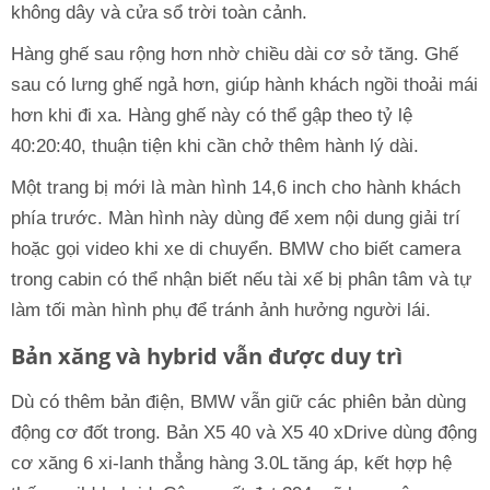
không dây và cửa sổ trời toàn cảnh.
Hàng ghế sau rộng hơn nhờ chiều dài cơ sở tăng. Ghế
sau có lưng ghế ngả hơn, giúp hành khách ngồi thoải mái
hơn khi đi xa. Hàng ghế này có thể gập theo tỷ lệ
40:20:40, thuận tiện khi cần chở thêm hành lý dài.
Một trang bị mới là màn hình 14,6 inch cho hành khách
phía trước. Màn hình này dùng để xem nội dung giải trí
hoặc gọi video khi xe di chuyển. BMW cho biết camera
trong cabin có thể nhận biết nếu tài xế bị phân tâm và tự
làm tối màn hình phụ để tránh ảnh hưởng người lái.
Bản xăng và hybrid vẫn được duy trì
Dù có thêm bản điện, BMW vẫn giữ các phiên bản dùng
động cơ đốt trong. Bản X5 40 và X5 40 xDrive dùng động
cơ xăng 6 xi-lanh thẳng hàng 3.0L tăng áp, kết hợp hệ