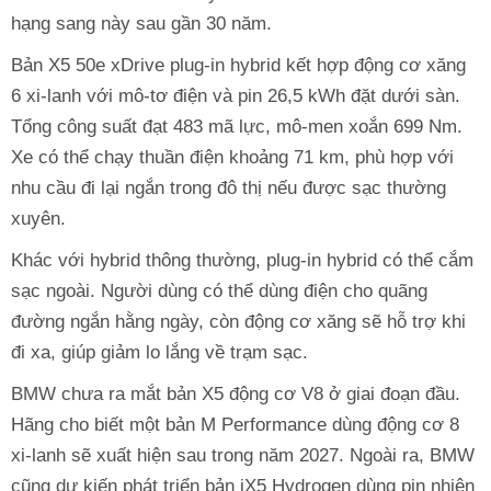
hạng sang này sau gần 30 năm.
Bản X5 50e xDrive plug-in hybrid kết hợp động cơ xăng
6 xi-lanh với mô-tơ điện và pin 26,5 kWh đặt dưới sàn.
Tổng công suất đạt 483 mã lực, mô-men xoắn 699 Nm.
Xe có thể chạy thuần điện khoảng 71 km, phù hợp với
nhu cầu đi lại ngắn trong đô thị nếu được sạc thường
xuyên.
Khác với hybrid thông thường, plug-in hybrid có thể cắm
sạc ngoài. Người dùng có thể dùng điện cho quãng
đường ngắn hằng ngày, còn động cơ xăng sẽ hỗ trợ khi
đi xa, giúp giảm lo lắng về trạm sạc.
BMW chưa ra mắt bản X5 động cơ V8 ở giai đoạn đầu.
Hãng cho biết một bản M Performance dùng động cơ 8
xi-lanh sẽ xuất hiện sau trong năm 2027. Ngoài ra, BMW
cũng dự kiến phát triển bản iX5 Hydrogen dùng pin nhiên