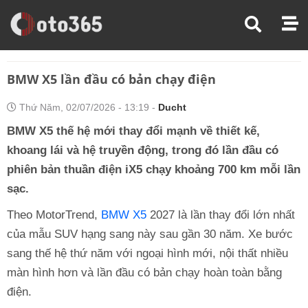
Trang Chủ
Thị Trường Xe
BMW X5 Lần Đầu Có Bản Chạy Điện
BMW X5 lần đầu có bản chạy điện
Thứ Năm, 02/07/2026 - 13:19 -
Ducht
BMW X5 thế hệ mới thay đổi mạnh về thiết kế,
khoang lái và hệ truyền động, trong đó lần đầu có
phiên bản thuần điện iX5 chạy khoảng 700 km mỗi lần
sạc.
Theo MotorTrend,
BMW X5
2027 là lần thay đổi lớn nhất
của mẫu SUV hạng sang này sau gần 30 năm. Xe bước
sang thế hệ thứ năm với ngoại hình mới, nội thất nhiều
màn hình hơn và lần đầu có bản chạy hoàn toàn bằng
điện.