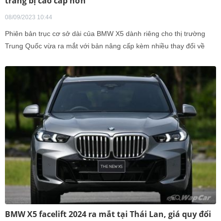
trang bị cao cấp hơn
08/09/2023 10:44
Phiên bản trục cơ sở dài của BMW X5 dành riêng cho thị trường
Trung Quốc vừa ra mắt với bản nâng cấp kèm nhiều thay đổi về
thiết kế lẫn trang bị.
BMW X5 facelift 2024 ra mắt tại Thái Lan, giá quy đổi