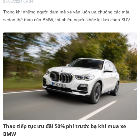
27/05/2024 08:04
Trong khi những người đam mê xe vẫn luôn ưa chuộng các mẫu
sedan thể thao của BMW, thì nhiều người khác lại lựa chọn SUV
của hãng này vì tính đa dụng và sự phù hợp cho cả gia đình. Sự
lựa chọn này không chỉ mang lại sự thoải mái và không gian rộng
rãi, mà còn đáp ứng tốt các nhu cầu di chuyển đa dạng của cả gia
đình.
Thao tiếp tục ưu đãi 50% phí trước bạ khi mua xe
BMW