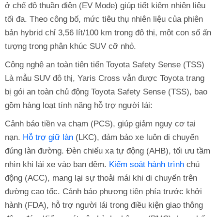
ở chế độ thuần điện (EV Mode) giúp tiết kiệm nhiên liệu
tối đa. Theo công bố, mức tiêu thụ nhiên liệu của phiên
bản hybrid chỉ 3,56 lít/100 km trong đô thị, một con số ấn
tượng trong phân khúc SUV cỡ nhỏ.
Công nghệ an toàn tiên tiến Toyota Safety Sense (TSS)
Là mẫu SUV đô thị, Yaris Cross vẫn được Toyota trang
bị gói an toàn chủ động Toyota Safety Sense (TSS), bao
gồm hàng loạt tính năng hỗ trợ người lái:
Cảnh báo tiền va chạm (PCS), giúp giảm nguy cơ tai
nạn.
Hỗ trợ giữ làn
(LKC), đảm bảo xe luôn di chuyển
đúng làn đường. Đèn chiếu xa tự động (AHB), tối ưu tầm
nhìn khi lái xe vào ban đêm.
Kiểm soát hành trình
chủ
động (ACC), mang lại sự thoải mái khi di chuyển trên
đường cao tốc. Cảnh báo phương tiện phía trước khởi
hành (FDA), hỗ trợ người lái trong điều kiện giao thông