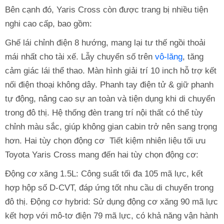
Bên cạnh đó, Yaris Cross còn được trang bị nhiều tiện
nghi cao cấp, bao gồm:
Ghế lái chỉnh điện 8 hướng, mang lại tư thế ngồi thoải
mái nhất cho tài xế. Lẫy chuyển số trên
vô-lăng
, tăng
cảm giác lái thể thao. Màn hình giải trí 10 inch hỗ trợ kết
nối điện thoại không dây. Phanh tay điện tử & giữ phanh
tự động, nâng cao sự an toàn và tiện dụng khi di chuyển
trong đô thị. Hệ thống đèn trang trí nội thất có thể tùy
chỉnh màu sắc, giúp không gian cabin trở nên sang trọng
hơn. Hai tùy chọn động cơ Tiết kiệm nhiên liệu tối ưu
Toyota Yaris Cross mang đến hai tùy chọn động cơ:
Động cơ xăng 1.5L: Công suất tối đa 105 mã lực, kết
hợp hộp số D-CVT, đáp ứng tốt nhu cầu di chuyển trong
đô thị. Động cơ hybrid: Sử dụng động cơ xăng 90 mã lực
kết hợp với mô-tơ điện 79 mã lực, có khả năng vận hành