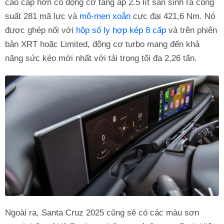
cao cấp hơn có động cơ tăng áp 2.5 lít sản sinh ra công
suất 281 mã lực và
mô-men xoắn
cực đại 421,6 Nm. Nó
được ghép nối với
hộp số ly hợp kép 8 cấp
và trên phiên
bản XRT hoặc Limited, động cơ turbo mang đến khả
năng sức kéo mới nhất với tải trọng tối đa 2,26 tấn.
Ngoài ra, Santa Cruz 2025 cũng sẽ có các màu sơn